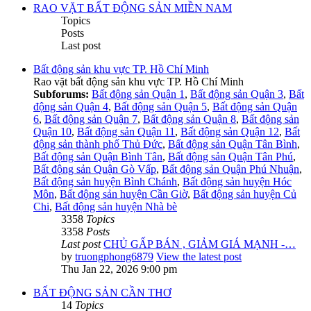
RAO VẶT BẤT ĐỘNG SẢN MIỀN NAM
Topics
Posts
Last post
Bất động sản khu vực TP. Hồ Chí Minh
Rao vặt bất động sản khu vực TP. Hồ Chí Minh
Subforums:
Bất động sản Quận 1
,
Bất động sản Quận 3
,
Bất
động sản Quận 4
,
Bất động sản Quận 5
,
Bất động sản Quận
6
,
Bất động sản Quận 7
,
Bất động sản Quận 8
,
Bất động sản
Quận 10
,
Bất động sản Quận 11
,
Bất động sản Quận 12
,
Bất
động sản thành phố Thủ Đức
,
Bất động sản Quận Tân Bình
,
Bất động sản Quận Bình Tân
,
Bất động sản Quận Tân Phú
,
Bất động sản Quận Gò Vấp
,
Bất động sản Quận Phú Nhuận
,
Bất động sản huyện Bình Chánh
,
Bất động sản huyện Hóc
Môn
,
Bất động sản huyện Cần Giờ
,
Bất động sản huyện Củ
Chi
,
Bất động sản huyện Nhà bè
3358
Topics
3358
Posts
Last post
CHỦ GẤP BÁN , GIẢM GIÁ MẠNH -…
by
truongphong6879
View the latest post
Thu Jan 22, 2026 9:00 pm
BẤT ĐỘNG SẢN CẦN THƠ
14
Topics