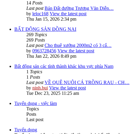
14
Posts
Last post
Bán Đất đường Trương Văn Diễn…
by
leloc168
View the latest post
Thu Jan 15, 2026 2:34 pm
BẤT ĐỘNG SẢN ĐỒNG NAI
269
Topics
269
Posts
Last post
Cho thuê xưởng 2000m2 có 3 cẩ…
by
0963728456
View the latest post
Thu Jan 22, 2026 8:49 pm
Bất động sản các tỉnh thành khác khu vực phía Nam
1
Topics
1
Posts
Last post
VỀ QUÊ NUÔI CÁ TRỒNG RAU - CH…
by
ninh.bui
View the latest post
Tue Dec 23, 2025 11:25 am
Tuyển dụng - việc làm
Topics
Posts
Last post
Tuyển dụng