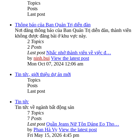
Topics
Posts
Last post
Thông báo của Ban Quản Trị diễn đàn
Nơi đăng thông báo của Ban Quản Trị diễn đàn, thành viên
không được đăng bài ở khu vực này.
2
Topics
2
Posts
Last post
Nhắc nhở thành viên về việc đ…
by
ninh.bui
View the latest post
Mon Oct 07, 2024 12:06 am
Tin tức, giới thiệu dự án mới
Topics
Posts
Last post
Tin tức
Tin tức về ngành bất động sản
7
Topics
7
Posts
Last post
Quần Jeans Nữ Tôn Dáng Eo Tho…
by
Phan Hà Vy
View the latest post
Fri May 15, 2026 4:45 pm