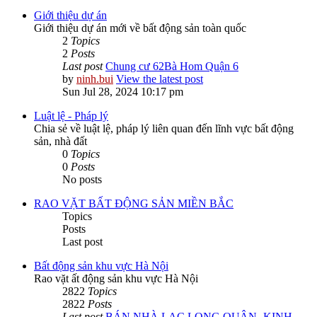
Giới thiệu dự án
Giới thiệu dự án mới về bất động sản toàn quốc
2
Topics
2
Posts
Last post
Chung cư 62Bà Hom Quận 6
by
ninh.bui
View the latest post
Sun Jul 28, 2024 10:17 pm
Luật lệ - Pháp lý
Chia sẻ về luật lệ, pháp lý liên quan đến lĩnh vực bất động
sản, nhà đất
0
Topics
0
Posts
No posts
RAO VẶT BẤT ĐỘNG SẢN MIỀN BẮC
Topics
Posts
Last post
Bất động sản khu vực Hà Nội
Rao vặt ất động sản khu vực Hà Nội
2822
Topics
2822
Posts
Last post
BÁN NHÀ LẠC LONG QUÂN -KINH