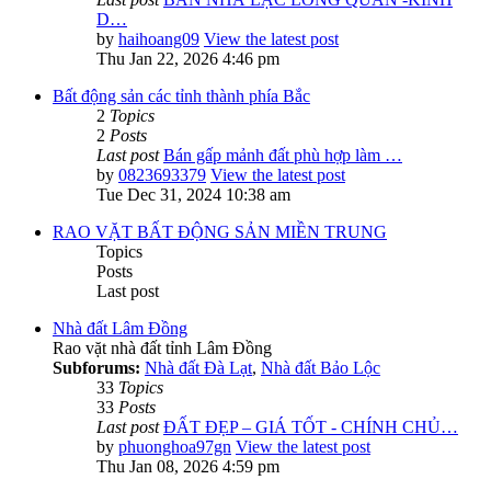
D…
by
haihoang09
View the latest post
Thu Jan 22, 2026 4:46 pm
Bất động sản các tỉnh thành phía Bắc
2
Topics
2
Posts
Last post
Bán gấp mảnh đất phù hợp làm …
by
0823693379
View the latest post
Tue Dec 31, 2024 10:38 am
RAO VẶT BẤT ĐỘNG SẢN MIỀN TRUNG
Topics
Posts
Last post
Nhà đất Lâm Đồng
Rao vặt nhà đất tỉnh Lâm Đồng
Subforums:
Nhà đất Đà Lạt
,
Nhà đất Bảo Lộc
33
Topics
33
Posts
Last post
ĐẤT ĐẸP – GIÁ TỐT - CHÍNH CHỦ…
by
phuonghoa97gn
View the latest post
Thu Jan 08, 2026 4:59 pm