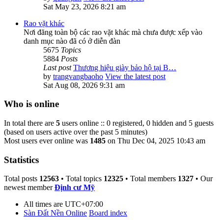
Sat May 23, 2026 8:21 am
Rao vặt khác
Nơi đăng toàn bộ các rao vặt khác mà chưa được xếp vào
danh mục nào đã có ở diễn đàn
5675
Topics
5884
Posts
Last post
Thương hiệu giày bảo hộ tại B…
by
trangvangbaoho
View the latest post
Sat Aug 08, 2026 9:31 am
Who is online
In total there are
5
users online :: 0 registered, 0 hidden and 5 guests
(based on users active over the past 5 minutes)
Most users ever online was
1485
on Thu Dec 04, 2025 10:43 am
Statistics
Total posts
12563
• Total topics
12325
• Total members
1327
• Our
newest member
Định cư Mỹ
All times are
UTC+07:00
Sàn Đất Nền Online
Board index