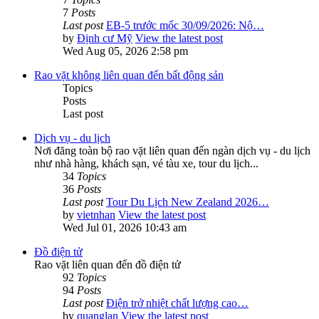
7
Posts
Last post
EB-5 trước mốc 30/09/2026: Nộ…
by
Định cư Mỹ
View the latest post
Wed Aug 05, 2026 2:58 pm
Rao vặt không liên quan đến bất động sản
Topics
Posts
Last post
Dịch vụ - du lịch
Nơi đăng toàn bộ rao vặt liên quan đến ngàn dịch vụ - du lịch
như nhà hàng, khách sạn, vé tàu xe, tour du lịch...
34
Topics
36
Posts
Last post
Tour Du Lịch New Zealand 2026…
by
vietnhan
View the latest post
Wed Jul 01, 2026 10:43 am
Đồ điện tử
Rao vặt liên quan đến đồ điện tử
92
Topics
94
Posts
Last post
Điện trở nhiệt chất lượng cao…
by
quanglan
View the latest post