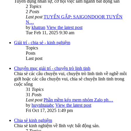
Tuyển dụng nhân sự, cơ hội việc làm ngành bất động sản
2
Topics
2
Posts
Last post
TUYỂN GẤP: SAIGONDOOR TUYỂN
N…
by
khatran
View the latest post
Tue Feb 11, 2025 9:30 am
Giải trí - chia sẻ - kinh nghiệm
Topics
Posts
Last post
Chuyên mục giải trí - chuyện trò linh tinh
Chia sẻ các câu chuyện vui, chuyện trò linh tinh về nghề môi
giới hoặc các câu chuyện vui, chia sẻ chuyện linh tinh trong
cuộc sống
31
Topics
31
Posts
Last post
Phần mềm kéo mem nhóm Zalo ph…
by
huynhtaiabc
View the latest post
Fri Oct 17, 2025 1:49 pm
Chia sẻ kinh nghiệm
Chia sẻ kinh nghiệm về lĩnh vực bất động sản.
7
Topics