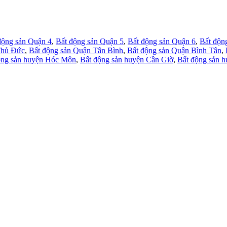
động sản Quận 4
,
Bất động sản Quận 5
,
Bất động sản Quận 6
,
Bất độn
Thủ Đức
,
Bất động sản Quận Tân Bình
,
Bất động sản Quận Bình Tân
,
ộng sản huyện Hóc Môn
,
Bất động sản huyện Cần Giờ
,
Bất động sản 