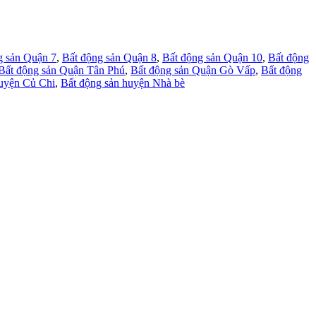
g sản Quận 7
,
Bất động sản Quận 8
,
Bất động sản Quận 10
,
Bất động
Bất động sản Quận Tân Phú
,
Bất động sản Quận Gò Vấp
,
Bất động
huyện Củ Chi
,
Bất động sản huyện Nhà bè