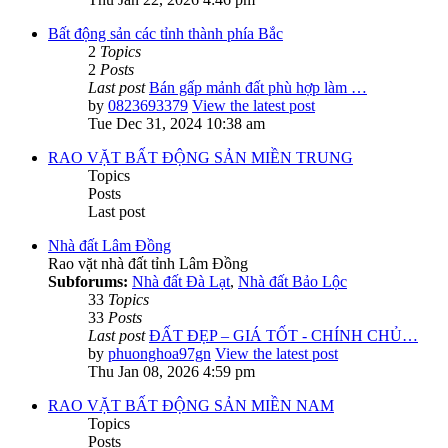
Bất động sản các tỉnh thành phía Bắc
2
Topics
2
Posts
Last post
Bán gấp mảnh đất phù hợp làm …
by
0823693379
View the latest post
Tue Dec 31, 2024 10:38 am
RAO VẶT BẤT ĐỘNG SẢN MIỀN TRUNG
Topics
Posts
Last post
Nhà đất Lâm Đồng
Rao vặt nhà đất tỉnh Lâm Đồng
Subforums:
Nhà đất Đà Lạt
,
Nhà đất Bảo Lộc
33
Topics
33
Posts
Last post
ĐẤT ĐẸP – GIÁ TỐT - CHÍNH CHỦ…
by
phuonghoa97gn
View the latest post
Thu Jan 08, 2026 4:59 pm
RAO VẶT BẤT ĐỘNG SẢN MIỀN NAM
Topics
Posts