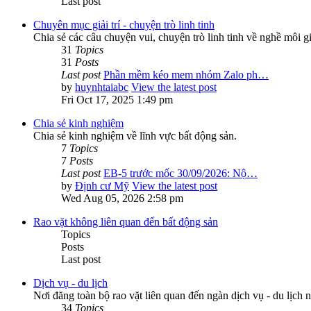
Last post
Chuyên mục giải trí - chuyện trò linh tinh
Chia sẻ các câu chuyện vui, chuyện trò linh tinh về nghề môi g
31
Topics
31
Posts
Last post
Phần mềm kéo mem nhóm Zalo ph…
by
huynhtaiabc
View the latest post
Fri Oct 17, 2025 1:49 pm
Chia sẻ kinh nghiệm
Chia sẻ kinh nghiệm về lĩnh vực bất động sản.
7
Topics
7
Posts
Last post
EB-5 trước mốc 30/09/2026: Nộ…
by
Định cư Mỹ
View the latest post
Wed Aug 05, 2026 2:58 pm
Rao vặt không liên quan đến bất động sản
Topics
Posts
Last post
Dịch vụ - du lịch
Nơi đăng toàn bộ rao vặt liên quan đến ngàn dịch vụ - du lịch n
34
Topics