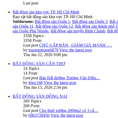
Last post
Bất động sản khu vực TP. Hồ Chí Minh
Rao vặt bất động sản khu vực TP. Hồ Chí Minh
Subforums:
Bất động sản Quận 1
,
Bất động sản Quận 3
,
Bất 
sản Quận 11
,
Bất động sản Quận 12
,
Bất động sản thành phố 
sản Quận Phú Nhuận
,
Bất động sản huyện Bình Chánh
,
Bất đ
3358
Topics
3358
Posts
Last post
CHỦ GẤP BÁN , GIẢM GIÁ MẠNH -…
by
truongphong6879
View the latest post
Thu Jan 22, 2026 9:00 pm
BẤT ĐỘNG SẢN CẦN THƠ
14
Topics
14
Posts
Last post
Bán Đất đường Trương Văn Diễn…
by
leloc168
View the latest post
Thu Jan 15, 2026 2:34 pm
BẤT ĐỘNG SẢN ĐỒNG NAI
269
Topics
269
Posts
Last post
Cho thuê xưởng 2000m2 có 3 cẩ…
by
0963728456
View the latest post