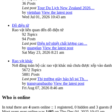
36
Posts
Last post
Tour Du Lịch New Zealand 2026…
by
vietnhan
View the latest post
Wed Jul 01, 2026 10:43 am
Đồ điện tử
Rao vặt liên quan đến đồ điện tử
92
Topics
94
Posts
Last post
Điện trở nhiệt chất lượng cao…
by
quanglan
View the latest post
Sat May 23, 2026 8:21 am
Rao vặt khác
Nơi đăng toàn bộ các rao vặt khác mà chưa được xếp vào danh
5672
Topics
5881
Posts
Last post
Thị trường giày bảo hộ tại Th…
by
trangvangbaoho
View the latest post
Fri Aug 07, 2026 8:46 am
Who is online
In total there are
4
users online :: 1 registered, 0 hidden and 3 guests 
Most users ever online was
1485
on Thu Dec 04, 2025 10:43 am