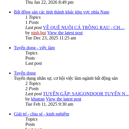
Thu Jan 22, 2026 8:49 pm
Bất động sản các tỉnh thành khác khu vực phía Nam
1
Topics
1
Posts
Last post
VỀ QUÊ NUÔI CÁ TRỒNG RAU - CH…
by
ninh.bui
View the latest post
Tue Dec 23, 2025 11:25 am
Tuyển dụng - việc làm
Topics
Posts
Last post
Tuyển dụng
Tuyển dụng nhân sự, cơ hội việc làm ngành bất động sản
2
Topics
2
Posts
Last post
TUYỂN GẤP: SAIGONDOOR TUYỂN N
by
khatran
View the latest post
Tue Feb 11, 2025 9:30 am
Giải trí - chia sẻ - kinh nghiệm
Topics
Posts