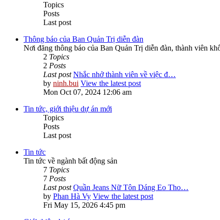
Topics
Posts
Last post
Thông báo của Ban Quản Trị diễn đàn
Nơi đăng thông báo của Ban Quản Trị diễn đàn, thành viên kh
2
Topics
2
Posts
Last post
Nhắc nhở thành viên về việc đ…
by
ninh.bui
View the latest post
Mon Oct 07, 2024 12:06 am
Tin tức, giới thiệu dự án mới
Topics
Posts
Last post
Tin tức
Tin tức về ngành bất động sản
7
Topics
7
Posts
Last post
Quần Jeans Nữ Tôn Dáng Eo Tho…
by
Phan Hà Vy
View the latest post
Fri May 15, 2026 4:45 pm