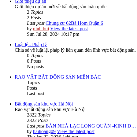
Giới thiệu dự án
Giới thiệu dự án mới về bất động sản toàn quốc
2
Topics
2
Posts
Last post
Chung cư 62Bà Hom Quận 6
by
ninh.bui
View the latest post
Sun Jul 28, 2024 10:17 pm
Luật lệ - Pháp lý
Chia sẻ về luật lệ, pháp lý liên quan đến lĩnh vực bất động sản,
0
Topics
0
Posts
No posts
RAO VẶT BẤT ĐỘNG SẢN MIỀN BẮC
Topics
Posts
Last post
Bất động sản khu vực Hà Nội
Rao vặt ất động sản khu vực Hà Nội
2822
Topics
2822
Posts
Last post
BÁN NHÀ LẠC LONG QUÂN -KINH D…
by
haihoang09
View the latest post
Thu Jan 22, 2026 4:46 pm