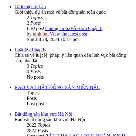
Giới thiệu dự án
Giới thiệu dự án mới về bất động sản toàn quốc
2
Topics
2
Posts
Last post
Chung cư 62Bà Hom Quận 6
by
ninh.bui
View the latest post
Sun Jul 28, 2024 10:17 pm
Luật lệ - Pháp lý
Chia sẻ về luật lệ, pháp lý liên quan đến lĩnh vực bất động
sản, nhà đất
0
Topics
0
Posts
No posts
RAO VẶT BẤT ĐỘNG SẢN MIỀN BẮC
Topics
Posts
Last post
Bất động sản khu vực Hà Nội
Rao vặt ất động sản khu vực Hà Nội
2822
Topics
2822
Posts
Last post
BÁN NHÀ LẠC LONG QUÂN -KINH