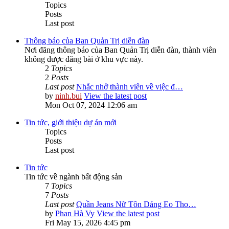
Topics
Posts
Last post
Thông báo của Ban Quản Trị diễn đàn
Nơi đăng thông báo của Ban Quản Trị diễn đàn, thành viên
không được đăng bài ở khu vực này.
2
Topics
2
Posts
Last post
Nhắc nhở thành viên về việc đ…
by
ninh.bui
View the latest post
Mon Oct 07, 2024 12:06 am
Tin tức, giới thiệu dự án mới
Topics
Posts
Last post
Tin tức
Tin tức về ngành bất động sản
7
Topics
7
Posts
Last post
Quần Jeans Nữ Tôn Dáng Eo Tho…
by
Phan Hà Vy
View the latest post
Fri May 15, 2026 4:45 pm