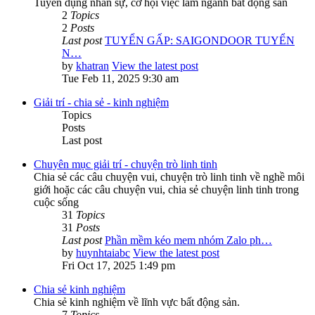
Tuyển dụng nhân sự, cơ hội việc làm ngành bất động sản
2
Topics
2
Posts
Last post
TUYỂN GẤP: SAIGONDOOR TUYỂN
N…
by
khatran
View the latest post
Tue Feb 11, 2025 9:30 am
Giải trí - chia sẻ - kinh nghiệm
Topics
Posts
Last post
Chuyên mục giải trí - chuyện trò linh tinh
Chia sẻ các câu chuyện vui, chuyện trò linh tinh về nghề môi
giới hoặc các câu chuyện vui, chia sẻ chuyện linh tinh trong
cuộc sống
31
Topics
31
Posts
Last post
Phần mềm kéo mem nhóm Zalo ph…
by
huynhtaiabc
View the latest post
Fri Oct 17, 2025 1:49 pm
Chia sẻ kinh nghiệm
Chia sẻ kinh nghiệm về lĩnh vực bất động sản.
7
Topics