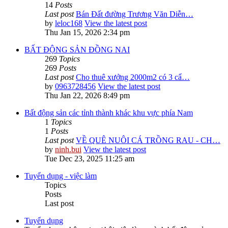
14
Posts
Last post
Bán Đất đường Trương Văn Diễn…
by
leloc168
View the latest post
Thu Jan 15, 2026 2:34 pm
BẤT ĐỘNG SẢN ĐỒNG NAI
269
Topics
269
Posts
Last post
Cho thuê xưởng 2000m2 có 3 cẩ…
by
0963728456
View the latest post
Thu Jan 22, 2026 8:49 pm
Bất động sản các tỉnh thành khác khu vực phía Nam
1
Topics
1
Posts
Last post
VỀ QUÊ NUÔI CÁ TRỒNG RAU - CH…
by
ninh.bui
View the latest post
Tue Dec 23, 2025 11:25 am
Tuyển dụng - việc làm
Topics
Posts
Last post
Tuyển dụng