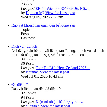
7
Posts
Last post
EB-5 trước mốc 30/09/2026: Nộ…
by
Định cư Mỹ
View the latest post
Wed Aug 05, 2026 2:58 pm
Rao vặt không liên quan đến bất động sản
Topics
Posts
Last post
Dịch vụ - du lịch
Nơi đăng toàn bộ rao vặt liên quan đến ngàn dịch vụ - du lịch
như nhà hàng, khách sạn, vé tàu xe, tour du lịch...
34
Topics
36
Posts
Last post
Tour Du Lịch New Zealand 2026…
by
vietnhan
View the latest post
Wed Jul 01, 2026 10:43 am
Đồ điện tử
Rao vặt liên quan đến đồ điện tử
92
Topics
94
Posts
Last post
Điện trở nhiệt chất lượng cao…
by
quanglan
View the latest post