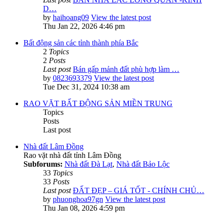
D…
by
haihoang09
View the latest post
Thu Jan 22, 2026 4:46 pm
Bất động sản các tỉnh thành phía Bắc
2
Topics
2
Posts
Last post
Bán gấp mảnh đất phù hợp làm …
by
0823693379
View the latest post
Tue Dec 31, 2024 10:38 am
RAO VẶT BẤT ĐỘNG SẢN MIỀN TRUNG
Topics
Posts
Last post
Nhà đất Lâm Đồng
Rao vặt nhà đất tỉnh Lâm Đồng
Subforums:
Nhà đất Đà Lạt
,
Nhà đất Bảo Lộc
33
Topics
33
Posts
Last post
ĐẤT ĐẸP – GIÁ TỐT - CHÍNH CHỦ…
by
phuonghoa97gn
View the latest post
Thu Jan 08, 2026 4:59 pm