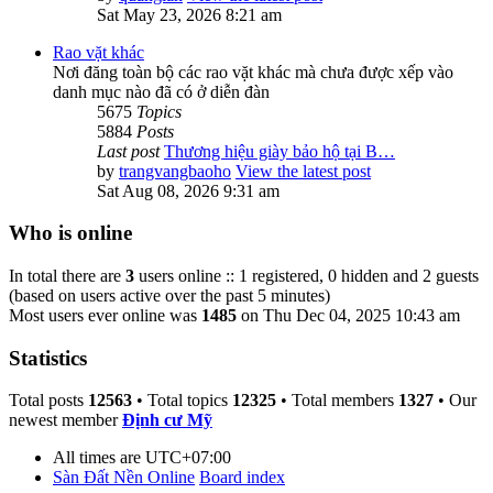
Sat May 23, 2026 8:21 am
Rao vặt khác
Nơi đăng toàn bộ các rao vặt khác mà chưa được xếp vào
danh mục nào đã có ở diễn đàn
5675
Topics
5884
Posts
Last post
Thương hiệu giày bảo hộ tại B…
by
trangvangbaoho
View the latest post
Sat Aug 08, 2026 9:31 am
Who is online
In total there are
3
users online :: 1 registered, 0 hidden and 2 guests
(based on users active over the past 5 minutes)
Most users ever online was
1485
on Thu Dec 04, 2025 10:43 am
Statistics
Total posts
12563
• Total topics
12325
• Total members
1327
• Our
newest member
Định cư Mỹ
All times are
UTC+07:00
Sàn Đất Nền Online
Board index