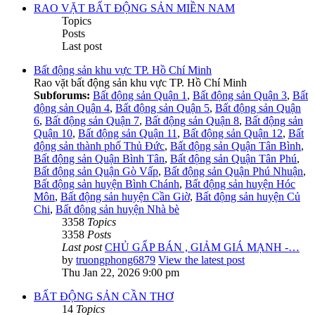
RAO VẶT BẤT ĐỘNG SẢN MIỀN NAM
Topics
Posts
Last post
Bất động sản khu vực TP. Hồ Chí Minh
Rao vặt bất động sản khu vực TP. Hồ Chí Minh
Subforums:
Bất động sản Quận 1
,
Bất động sản Quận 3
,
Bất
động sản Quận 4
,
Bất động sản Quận 5
,
Bất động sản Quận
6
,
Bất động sản Quận 7
,
Bất động sản Quận 8
,
Bất động sản
Quận 10
,
Bất động sản Quận 11
,
Bất động sản Quận 12
,
Bất
động sản thành phố Thủ Đức
,
Bất động sản Quận Tân Bình
,
Bất động sản Quận Bình Tân
,
Bất động sản Quận Tân Phú
,
Bất động sản Quận Gò Vấp
,
Bất động sản Quận Phú Nhuận
,
Bất động sản huyện Bình Chánh
,
Bất động sản huyện Hóc
Môn
,
Bất động sản huyện Cần Giờ
,
Bất động sản huyện Củ
Chi
,
Bất động sản huyện Nhà bè
3358
Topics
3358
Posts
Last post
CHỦ GẤP BÁN , GIẢM GIÁ MẠNH -…
by
truongphong6879
View the latest post
Thu Jan 22, 2026 9:00 pm
BẤT ĐỘNG SẢN CẦN THƠ
14
Topics