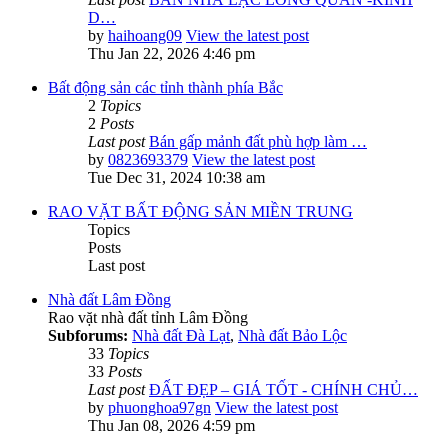
D…
by
haihoang09
View the latest post
Thu Jan 22, 2026 4:46 pm
Bất động sản các tỉnh thành phía Bắc
2
Topics
2
Posts
Last post
Bán gấp mảnh đất phù hợp làm …
by
0823693379
View the latest post
Tue Dec 31, 2024 10:38 am
RAO VẶT BẤT ĐỘNG SẢN MIỀN TRUNG
Topics
Posts
Last post
Nhà đất Lâm Đồng
Rao vặt nhà đất tỉnh Lâm Đồng
Subforums:
Nhà đất Đà Lạt
,
Nhà đất Bảo Lộc
33
Topics
33
Posts
Last post
ĐẤT ĐẸP – GIÁ TỐT - CHÍNH CHỦ…
by
phuonghoa97gn
View the latest post
Thu Jan 08, 2026 4:59 pm