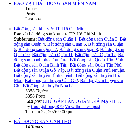
RAO VẶT BẤT ĐỘNG SẢN MIỀN NAM
Topics
Posts
Last post
Bất động sản khu vực TP. Hồ Chí Minh
Rao vặt bất động sản khu vực TP. Hồ Chí Minh
Subforums:
Bất động sản Quận 1
,
Bất động sản Quận 3
,
Bất
động sản Quận 4
,
Bất động sản Quận 5
,
Bất động sản Quận
6
,
Bất động sản Quận 7
,
Bất động sản Quận 8
,
Bất động sản
Quận 10
,
Bất động sản Quận 11
,
Bất động sản Quận 12
,
Bất
động sản thành phố Thủ Đức
,
Bất động sản Quận Tân Bình
,
Bất động sản Quận Bình Tân
,
Bất động sản Quận Tân Phú
,
Bất động sản Quận Gò Vấp
,
Bất động sản Quận Phú Nhuận
,
Bất động sản huyện Bình Chánh
,
Bất động sản huyện Hóc
Môn
,
Bất động sản huyện Cần Giờ
,
Bất động sản huyện Củ
Chi
,
Bất động sản huyện Nhà bè
3358
Topics
3358
Posts
Last post
CHỦ GẤP BÁN , GIẢM GIÁ MẠNH -…
by
truongphong6879
View the latest post
Thu Jan 22, 2026 9:00 pm
BẤT ĐỘNG SẢN CẦN THƠ
14
Topics