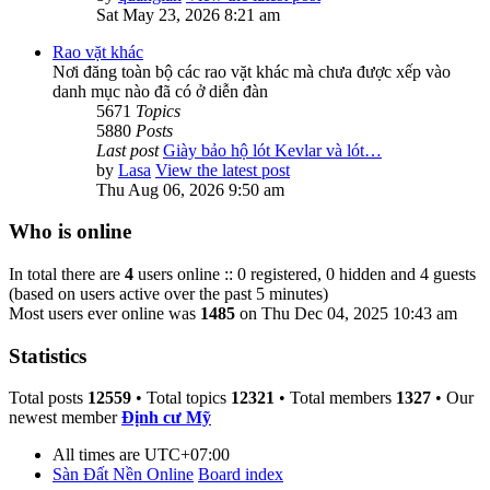
Sat May 23, 2026 8:21 am
Rao vặt khác
Nơi đăng toàn bộ các rao vặt khác mà chưa được xếp vào
danh mục nào đã có ở diễn đàn
5671
Topics
5880
Posts
Last post
Giày bảo hộ lót Kevlar và lót…
by
Lasa
View the latest post
Thu Aug 06, 2026 9:50 am
Who is online
In total there are
4
users online :: 0 registered, 0 hidden and 4 guests
(based on users active over the past 5 minutes)
Most users ever online was
1485
on Thu Dec 04, 2025 10:43 am
Statistics
Total posts
12559
• Total topics
12321
• Total members
1327
• Our
newest member
Định cư Mỹ
All times are
UTC+07:00
Sàn Đất Nền Online
Board index