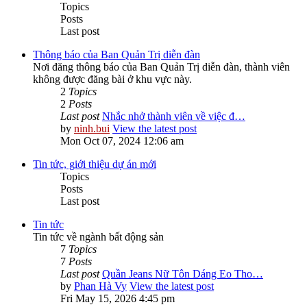
Topics
Posts
Last post
Thông báo của Ban Quản Trị diễn đàn
Nơi đăng thông báo của Ban Quản Trị diễn đàn, thành viên
không được đăng bài ở khu vực này.
2
Topics
2
Posts
Last post
Nhắc nhở thành viên về việc đ…
by
ninh.bui
View the latest post
Mon Oct 07, 2024 12:06 am
Tin tức, giới thiệu dự án mới
Topics
Posts
Last post
Tin tức
Tin tức về ngành bất động sản
7
Topics
7
Posts
Last post
Quần Jeans Nữ Tôn Dáng Eo Tho…
by
Phan Hà Vy
View the latest post
Fri May 15, 2026 4:45 pm