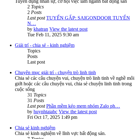
Tuyển dụng nhân sự, cơ hội việc làm ngành bất động sản
2
Topics
2
Posts
Last post
TUYỂN GẤP: SAIGONDOOR TUYỂN
N…
by
khatran
View the latest post
Tue Feb 11, 2025 9:30 am
Giải trí - chia sẻ - kinh nghiệm
Topics
Posts
Last post
Chuyên mục giải trí - chuyện trò linh tinh
Chia sẻ các câu chuyện vui, chuyện trò linh tinh về nghề môi
giới hoặc các câu chuyện vui, chia sẻ chuyện linh tinh trong
cuộc sống
31
Topics
31
Posts
Last post
Phần mềm kéo mem nhóm Zalo ph…
by
huynhtaiabc
View the latest post
Fri Oct 17, 2025 1:49 pm
Chia sẻ kinh nghiệm
Chia sẻ kinh nghiệm về lĩnh vực bất động sản.
7
Topics