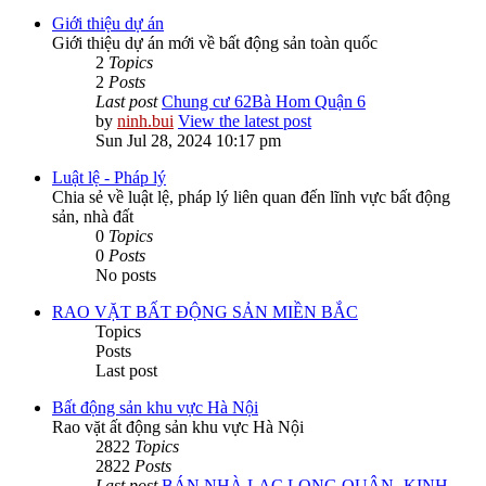
Giới thiệu dự án
Giới thiệu dự án mới về bất động sản toàn quốc
2
Topics
2
Posts
Last post
Chung cư 62Bà Hom Quận 6
by
ninh.bui
View the latest post
Sun Jul 28, 2024 10:17 pm
Luật lệ - Pháp lý
Chia sẻ về luật lệ, pháp lý liên quan đến lĩnh vực bất động
sản, nhà đất
0
Topics
0
Posts
No posts
RAO VẶT BẤT ĐỘNG SẢN MIỀN BẮC
Topics
Posts
Last post
Bất động sản khu vực Hà Nội
Rao vặt ất động sản khu vực Hà Nội
2822
Topics
2822
Posts
Last post
BÁN NHÀ LẠC LONG QUÂN -KINH