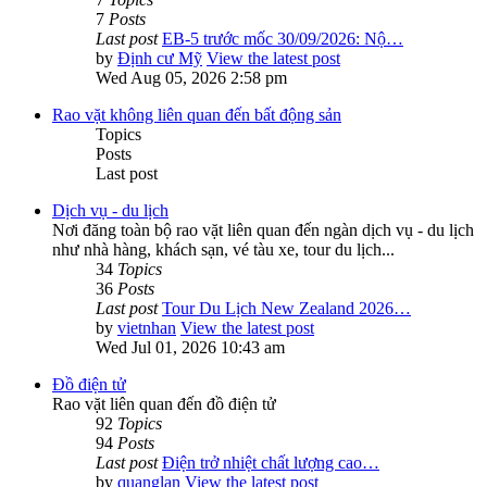
7
Posts
Last post
EB-5 trước mốc 30/09/2026: Nộ…
by
Định cư Mỹ
View the latest post
Wed Aug 05, 2026 2:58 pm
Rao vặt không liên quan đến bất động sản
Topics
Posts
Last post
Dịch vụ - du lịch
Nơi đăng toàn bộ rao vặt liên quan đến ngàn dịch vụ - du lịch
như nhà hàng, khách sạn, vé tàu xe, tour du lịch...
34
Topics
36
Posts
Last post
Tour Du Lịch New Zealand 2026…
by
vietnhan
View the latest post
Wed Jul 01, 2026 10:43 am
Đồ điện tử
Rao vặt liên quan đến đồ điện tử
92
Topics
94
Posts
Last post
Điện trở nhiệt chất lượng cao…
by
quanglan
View the latest post