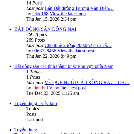
14
Posts
Last post
Bán Đất đường Trương Văn Diễn…
by
leloc168
View the latest post
Thu Jan 15, 2026 2:34 pm
BẤT ĐỘNG SẢN ĐỒNG NAI
269
Topics
269
Posts
Last post
Cho thuê xưởng 2000m2 có 3 cẩ…
by
0963728456
View the latest post
Thu Jan 22, 2026 8:49 pm
Bất động sản các tỉnh thành khác khu vực phía Nam
1
Topics
1
Posts
Last post
VỀ QUÊ NUÔI CÁ TRỒNG RAU - CH…
by
ninh.bui
View the latest post
Tue Dec 23, 2025 11:25 am
Tuyển dụng - việc làm
Topics
Posts
Last post
Tuyển dụng