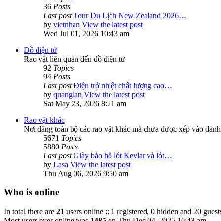
36
Posts
Last post
Tour Du Lịch New Zealand 2026…
by
vietnhan
View the latest post
Wed Jul 01, 2026 10:43 am
Đồ điện tử
Rao vặt liên quan đến đồ điện tử
92
Topics
94
Posts
Last post
Điện trở nhiệt chất lượng cao…
by
quanglan
View the latest post
Sat May 23, 2026 8:21 am
Rao vặt khác
Nơi đăng toàn bộ các rao vặt khác mà chưa được xếp vào danh
5671
Topics
5880
Posts
Last post
Giày bảo hộ lót Kevlar và lót…
by
Lasa
View the latest post
Thu Aug 06, 2026 9:50 am
Who is online
In total there are
21
users online :: 1 registered, 0 hidden and 20 guest
Most users ever online was
1485
on Thu Dec 04, 2025 10:43 am