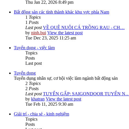
Thu Jan 22, 2026 8:49 pm
Bất động sản các tỉnh thành khác khu vực phía Nam
1
Topics
1
Posts
Last post
VỀ QUÊ NUÔI CÁ TRỒNG RAU - CH…
by
ninh.bui
View the latest post
Tue Dec 23, 2025 11:25 am
Tuyển dụng - việc làm
Topics
Posts
Last post
Tuyển dụng
Tuyển dụng nhân sự, cơ hội việc làm ngành bất động sản
2
Topics
2
Posts
Last post
TUYỂN GẤP: SAIGONDOOR TUYỂN N
by
khatran
View the latest post
Tue Feb 11, 2025 9:30 am
Giải trí - chia sẻ - kinh nghiệm
Topics
Posts