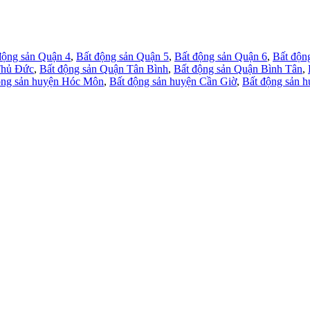
động sản Quận 4
,
Bất động sản Quận 5
,
Bất động sản Quận 6
,
Bất độn
Thủ Đức
,
Bất động sản Quận Tân Bình
,
Bất động sản Quận Bình Tân
,
ộng sản huyện Hóc Môn
,
Bất động sản huyện Cần Giờ
,
Bất động sản 