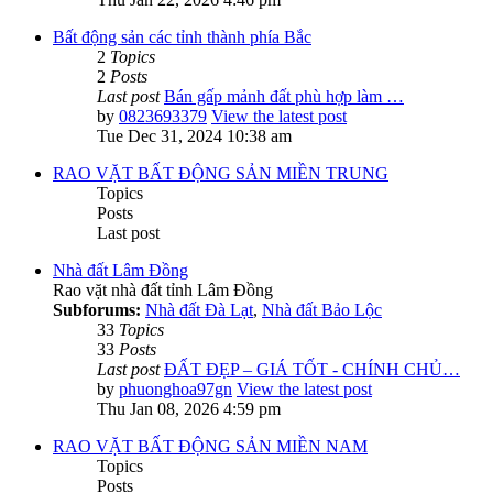
Bất động sản các tỉnh thành phía Bắc
2
Topics
2
Posts
Last post
Bán gấp mảnh đất phù hợp làm …
by
0823693379
View the latest post
Tue Dec 31, 2024 10:38 am
RAO VẶT BẤT ĐỘNG SẢN MIỀN TRUNG
Topics
Posts
Last post
Nhà đất Lâm Đồng
Rao vặt nhà đất tỉnh Lâm Đồng
Subforums:
Nhà đất Đà Lạt
,
Nhà đất Bảo Lộc
33
Topics
33
Posts
Last post
ĐẤT ĐẸP – GIÁ TỐT - CHÍNH CHỦ…
by
phuonghoa97gn
View the latest post
Thu Jan 08, 2026 4:59 pm
RAO VẶT BẤT ĐỘNG SẢN MIỀN NAM
Topics
Posts