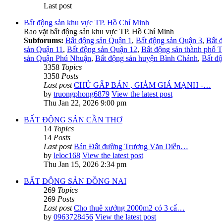
Last post
Bất động sản khu vực TP. Hồ Chí Minh
Rao vặt bất động sản khu vực TP. Hồ Chí Minh
Subforums:
Bất động sản Quận 1
,
Bất động sản Quận 3
,
Bất 
sản Quận 11
,
Bất động sản Quận 12
,
Bất động sản thành phố 
sản Quận Phú Nhuận
,
Bất động sản huyện Bình Chánh
,
Bất đ
3358
Topics
3358
Posts
Last post
CHỦ GẤP BÁN , GIẢM GIÁ MẠNH -…
by
truongphong6879
View the latest post
Thu Jan 22, 2026 9:00 pm
BẤT ĐỘNG SẢN CẦN THƠ
14
Topics
14
Posts
Last post
Bán Đất đường Trương Văn Diễn…
by
leloc168
View the latest post
Thu Jan 15, 2026 2:34 pm
BẤT ĐỘNG SẢN ĐỒNG NAI
269
Topics
269
Posts
Last post
Cho thuê xưởng 2000m2 có 3 cẩ…
by
0963728456
View the latest post