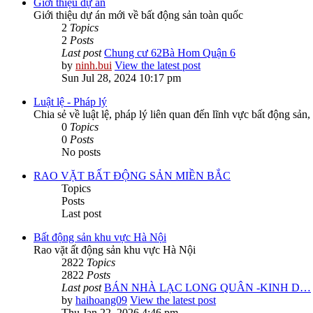
Giới thiệu dự án
Giới thiệu dự án mới về bất động sản toàn quốc
2
Topics
2
Posts
Last post
Chung cư 62Bà Hom Quận 6
by
ninh.bui
View the latest post
Sun Jul 28, 2024 10:17 pm
Luật lệ - Pháp lý
Chia sẻ về luật lệ, pháp lý liên quan đến lĩnh vực bất động sản,
0
Topics
0
Posts
No posts
RAO VẶT BẤT ĐỘNG SẢN MIỀN BẮC
Topics
Posts
Last post
Bất động sản khu vực Hà Nội
Rao vặt ất động sản khu vực Hà Nội
2822
Topics
2822
Posts
Last post
BÁN NHÀ LẠC LONG QUÂN -KINH D…
by
haihoang09
View the latest post
Thu Jan 22, 2026 4:46 pm