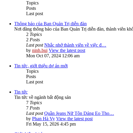
Topics
Posts
Last post
Thông báo của Ban Quản Trị diễn đàn
Nơi đăng thông báo của Ban Quản Trị diễn đàn, thành viên kh
2
Topics
2
Posts
Last post
Nhắc nhở thành viên về việc đ…
by
ninh.bui
View the latest post
Mon Oct 07, 2024 12:06 am
Tin tức, giới thiệu dự án mới
Topics
Posts
Last post
Tin tức
Tin tức về ngành bất động sản
7
Topics
7
Posts
Last post
Quần Jeans Nữ Tôn Dáng Eo Tho…
by
Phan Hà Vy
View the latest post
Fri May 15, 2026 4:45 pm