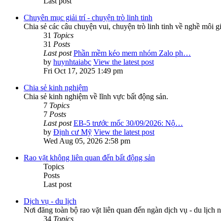
Last post
Chuyên mục giải trí - chuyện trò linh tinh
Chia sẻ các câu chuyện vui, chuyện trò linh tinh về nghề môi g
31
Topics
31
Posts
Last post
Phần mềm kéo mem nhóm Zalo ph…
by
huynhtaiabc
View the latest post
Fri Oct 17, 2025 1:49 pm
Chia sẻ kinh nghiệm
Chia sẻ kinh nghiệm về lĩnh vực bất động sản.
7
Topics
7
Posts
Last post
EB-5 trước mốc 30/09/2026: Nộ…
by
Định cư Mỹ
View the latest post
Wed Aug 05, 2026 2:58 pm
Rao vặt không liên quan đến bất động sản
Topics
Posts
Last post
Dịch vụ - du lịch
Nơi đăng toàn bộ rao vặt liên quan đến ngàn dịch vụ - du lịch n
34
Topics