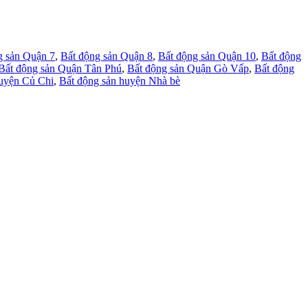
g sản Quận 7
,
Bất động sản Quận 8
,
Bất động sản Quận 10
,
Bất động
Bất động sản Quận Tân Phú
,
Bất động sản Quận Gò Vấp
,
Bất động
huyện Củ Chi
,
Bất động sản huyện Nhà bè