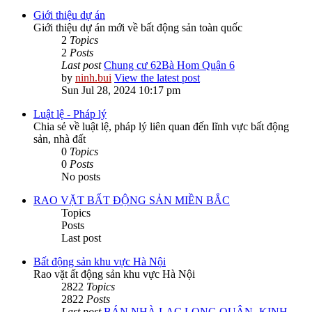
Giới thiệu dự án
Giới thiệu dự án mới về bất động sản toàn quốc
2
Topics
2
Posts
Last post
Chung cư 62Bà Hom Quận 6
by
ninh.bui
View the latest post
Sun Jul 28, 2024 10:17 pm
Luật lệ - Pháp lý
Chia sẻ về luật lệ, pháp lý liên quan đến lĩnh vực bất động
sản, nhà đất
0
Topics
0
Posts
No posts
RAO VẶT BẤT ĐỘNG SẢN MIỀN BẮC
Topics
Posts
Last post
Bất động sản khu vực Hà Nội
Rao vặt ất động sản khu vực Hà Nội
2822
Topics
2822
Posts
Last post
BÁN NHÀ LẠC LONG QUÂN -KINH