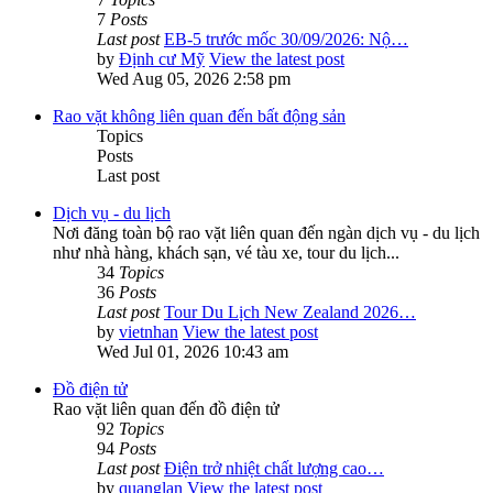
7
Posts
Last post
EB-5 trước mốc 30/09/2026: Nộ…
by
Định cư Mỹ
View the latest post
Wed Aug 05, 2026 2:58 pm
Rao vặt không liên quan đến bất động sản
Topics
Posts
Last post
Dịch vụ - du lịch
Nơi đăng toàn bộ rao vặt liên quan đến ngàn dịch vụ - du lịch
như nhà hàng, khách sạn, vé tàu xe, tour du lịch...
34
Topics
36
Posts
Last post
Tour Du Lịch New Zealand 2026…
by
vietnhan
View the latest post
Wed Jul 01, 2026 10:43 am
Đồ điện tử
Rao vặt liên quan đến đồ điện tử
92
Topics
94
Posts
Last post
Điện trở nhiệt chất lượng cao…
by
quanglan
View the latest post