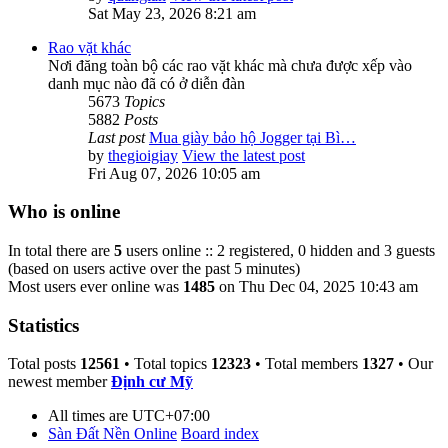
Sat May 23, 2026 8:21 am
Rao vặt khác
Nơi đăng toàn bộ các rao vặt khác mà chưa được xếp vào
danh mục nào đã có ở diễn đàn
5673
Topics
5882
Posts
Last post
Mua giày bảo hộ Jogger tại Bì…
by
thegioigiay
View the latest post
Fri Aug 07, 2026 10:05 am
Who is online
In total there are
5
users online :: 2 registered, 0 hidden and 3 guests
(based on users active over the past 5 minutes)
Most users ever online was
1485
on Thu Dec 04, 2025 10:43 am
Statistics
Total posts
12561
• Total topics
12323
• Total members
1327
• Our
newest member
Định cư Mỹ
All times are
UTC+07:00
Sàn Đất Nền Online
Board index