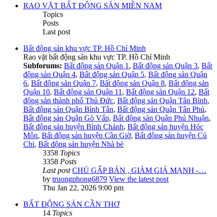
RAO VẶT BẤT ĐỘNG SẢN MIỀN NAM
Topics
Posts
Last post
Bất động sản khu vực TP. Hồ Chí Minh
Rao vặt bất động sản khu vực TP. Hồ Chí Minh
Subforums:
Bất động sản Quận 1
,
Bất động sản Quận 3
,
Bất
động sản Quận 4
,
Bất động sản Quận 5
,
Bất động sản Quận
6
,
Bất động sản Quận 7
,
Bất động sản Quận 8
,
Bất động sản
Quận 10
,
Bất động sản Quận 11
,
Bất động sản Quận 12
,
Bất
động sản thành phố Thủ Đức
,
Bất động sản Quận Tân Bình
,
Bất động sản Quận Bình Tân
,
Bất động sản Quận Tân Phú
,
Bất động sản Quận Gò Vấp
,
Bất động sản Quận Phú Nhuận
,
Bất động sản huyện Bình Chánh
,
Bất động sản huyện Hóc
Môn
,
Bất động sản huyện Cần Giờ
,
Bất động sản huyện Củ
Chi
,
Bất động sản huyện Nhà bè
3358
Topics
3358
Posts
Last post
CHỦ GẤP BÁN , GIẢM GIÁ MẠNH -…
by
truongphong6879
View the latest post
Thu Jan 22, 2026 9:00 pm
BẤT ĐỘNG SẢN CẦN THƠ
14
Topics