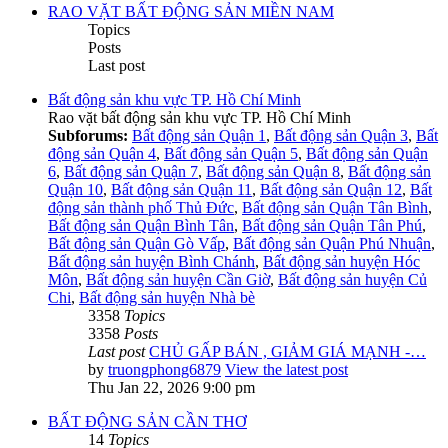
RAO VẶT BẤT ĐỘNG SẢN MIỀN NAM
Topics
Posts
Last post
Bất động sản khu vực TP. Hồ Chí Minh
Rao vặt bất động sản khu vực TP. Hồ Chí Minh
Subforums:
Bất động sản Quận 1
,
Bất động sản Quận 3
,
Bất
động sản Quận 4
,
Bất động sản Quận 5
,
Bất động sản Quận
6
,
Bất động sản Quận 7
,
Bất động sản Quận 8
,
Bất động sản
Quận 10
,
Bất động sản Quận 11
,
Bất động sản Quận 12
,
Bất
động sản thành phố Thủ Đức
,
Bất động sản Quận Tân Bình
,
Bất động sản Quận Bình Tân
,
Bất động sản Quận Tân Phú
,
Bất động sản Quận Gò Vấp
,
Bất động sản Quận Phú Nhuận
,
Bất động sản huyện Bình Chánh
,
Bất động sản huyện Hóc
Môn
,
Bất động sản huyện Cần Giờ
,
Bất động sản huyện Củ
Chi
,
Bất động sản huyện Nhà bè
3358
Topics
3358
Posts
Last post
CHỦ GẤP BÁN , GIẢM GIÁ MẠNH -…
by
truongphong6879
View the latest post
Thu Jan 22, 2026 9:00 pm
BẤT ĐỘNG SẢN CẦN THƠ
14
Topics