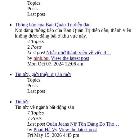
Topics
Posts
Last post
Thông báo của Ban Quản Trị diễn đàn
Nơi đăng thông báo của Ban Quản Trị diễn đàn, thành viên
không được đăng bài ở khu vực này.
2
Topics
2
Posts
Last post
Nhắc nhở thành viên về việc đ…
by
ninh.bui
View the latest post
Mon Oct 07, 2024 12:06 am
Tin tức, giới thiệu dự án mới
Topics
Posts
Last post
Tin tức
Tin tức về ngành bất động sản
7
Topics
7
Posts
Last post
Quần Jeans Nữ Tôn Dáng Eo Tho…
by
Phan Hà Vy
View the latest post
Fri May 15, 2026 4:45 pm