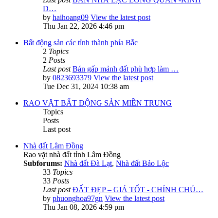
D…
by
haihoang09
View the latest post
Thu Jan 22, 2026 4:46 pm
Bất động sản các tỉnh thành phía Bắc
2
Topics
2
Posts
Last post
Bán gấp mảnh đất phù hợp làm …
by
0823693379
View the latest post
Tue Dec 31, 2024 10:38 am
RAO VẶT BẤT ĐỘNG SẢN MIỀN TRUNG
Topics
Posts
Last post
Nhà đất Lâm Đồng
Rao vặt nhà đất tỉnh Lâm Đồng
Subforums:
Nhà đất Đà Lạt
,
Nhà đất Bảo Lộc
33
Topics
33
Posts
Last post
ĐẤT ĐẸP – GIÁ TỐT - CHÍNH CHỦ…
by
phuonghoa97gn
View the latest post
Thu Jan 08, 2026 4:59 pm