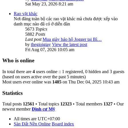
Sat May 23, 2026 8:21 am
Rao vặt khác
Nơi đăng toàn bộ các rao vặt khác mà chưa được xếp vào
danh mục nào đã có ở diễn đàn
5673
Topics
5882
Posts
Last post
Mua giày bảo hộ Jogger tại Bì…
by
thegioigiay
View the latest post
Fri Aug 07, 2026 10:05 am
Who is online
In total there are
4
users online :: 1 registered, 0 hidden and 3 guests
(based on users active over the past 5 minutes)
Most users ever online was
1485
on Thu Dec 04, 2025 10:43 am
Statistics
Total posts
12561
• Total topics
12323
• Total members
1327
• Our
newest member
Định cư Mỹ
All times are
UTC+07:00
Sàn Đất Nền Online
Board index