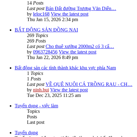
14
Posts
Last post
Bán Đất đường Trương Văn Diễn…
by
leloc168
View the latest post
Thu Jan 15, 2026 2:34 pm
BẤT ĐỘNG SẢN ĐỒNG NAI
269
Topics
269
Posts
Last post
Cho thuê xưởng 2000m2 có 3 cẩ…
by
0963728456
View the latest post
Thu Jan 22, 2026 8:49 pm
Bất động sản các tỉnh thành khác khu vực phía Nam
1
Topics
1
Posts
Last post
VỀ QUÊ NUÔI CÁ TRỒNG RAU - CH…
by
ninh.bui
View the latest post
Tue Dec 23, 2025 11:25 am
Tuyển dụng - việc làm
Topics
Posts
Last post
Tuyển dụng