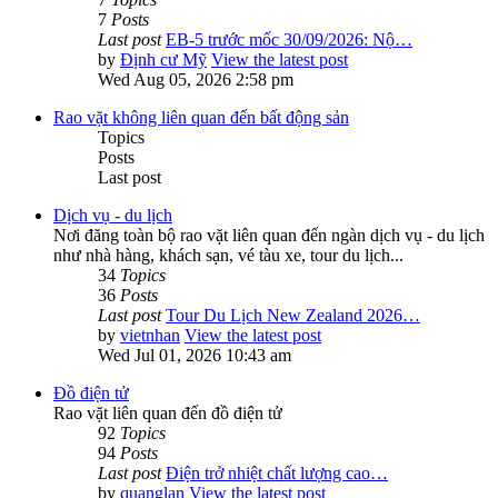
7
Posts
Last post
EB-5 trước mốc 30/09/2026: Nộ…
by
Định cư Mỹ
View the latest post
Wed Aug 05, 2026 2:58 pm
Rao vặt không liên quan đến bất động sản
Topics
Posts
Last post
Dịch vụ - du lịch
Nơi đăng toàn bộ rao vặt liên quan đến ngàn dịch vụ - du lịch
như nhà hàng, khách sạn, vé tàu xe, tour du lịch...
34
Topics
36
Posts
Last post
Tour Du Lịch New Zealand 2026…
by
vietnhan
View the latest post
Wed Jul 01, 2026 10:43 am
Đồ điện tử
Rao vặt liên quan đến đồ điện tử
92
Topics
94
Posts
Last post
Điện trở nhiệt chất lượng cao…
by
quanglan
View the latest post