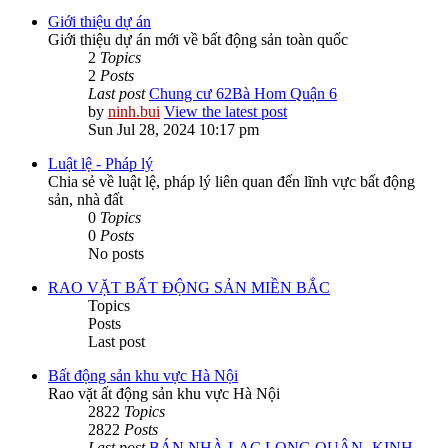
Giới thiệu dự án
Giới thiệu dự án mới về bất động sản toàn quốc
2
Topics
2
Posts
Last post
Chung cư 62Bà Hom Quận 6
by
ninh.bui
View the latest post
Sun Jul 28, 2024 10:17 pm
Luật lệ - Pháp lý
Chia sẻ về luật lệ, pháp lý liên quan đến lĩnh vực bất động
sản, nhà đất
0
Topics
0
Posts
No posts
RAO VẶT BẤT ĐỘNG SẢN MIỀN BẮC
Topics
Posts
Last post
Bất động sản khu vực Hà Nội
Rao vặt ất động sản khu vực Hà Nội
2822
Topics
2822
Posts
Last post
BÁN NHÀ LẠC LONG QUÂN -KINH