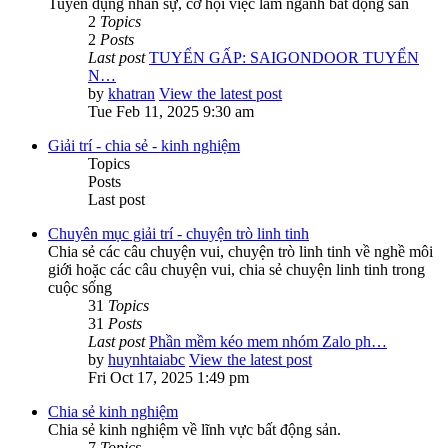
Tuyển dụng nhân sự, cơ hội việc làm ngành bất động sản
2
Topics
2
Posts
Last post
TUYỂN GẤP: SAIGONDOOR TUYỂN
N…
by
khatran
View the latest post
Tue Feb 11, 2025 9:30 am
Giải trí - chia sẻ - kinh nghiệm
Topics
Posts
Last post
Chuyên mục giải trí - chuyện trò linh tinh
Chia sẻ các câu chuyện vui, chuyện trò linh tinh về nghề môi
giới hoặc các câu chuyện vui, chia sẻ chuyện linh tinh trong
cuộc sống
31
Topics
31
Posts
Last post
Phần mềm kéo mem nhóm Zalo ph…
by
huynhtaiabc
View the latest post
Fri Oct 17, 2025 1:49 pm
Chia sẻ kinh nghiệm
Chia sẻ kinh nghiệm về lĩnh vực bất động sản.
7
Topics