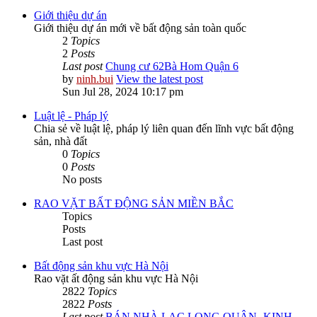
Giới thiệu dự án
Giới thiệu dự án mới về bất động sản toàn quốc
2
Topics
2
Posts
Last post
Chung cư 62Bà Hom Quận 6
by
ninh.bui
View the latest post
Sun Jul 28, 2024 10:17 pm
Luật lệ - Pháp lý
Chia sẻ về luật lệ, pháp lý liên quan đến lĩnh vực bất động
sản, nhà đất
0
Topics
0
Posts
No posts
RAO VẶT BẤT ĐỘNG SẢN MIỀN BẮC
Topics
Posts
Last post
Bất động sản khu vực Hà Nội
Rao vặt ất động sản khu vực Hà Nội
2822
Topics
2822
Posts
Last post
BÁN NHÀ LẠC LONG QUÂN -KINH