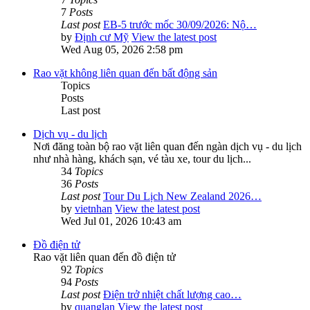
7
Posts
Last post
EB-5 trước mốc 30/09/2026: Nộ…
by
Định cư Mỹ
View the latest post
Wed Aug 05, 2026 2:58 pm
Rao vặt không liên quan đến bất động sản
Topics
Posts
Last post
Dịch vụ - du lịch
Nơi đăng toàn bộ rao vặt liên quan đến ngàn dịch vụ - du lịch
như nhà hàng, khách sạn, vé tàu xe, tour du lịch...
34
Topics
36
Posts
Last post
Tour Du Lịch New Zealand 2026…
by
vietnhan
View the latest post
Wed Jul 01, 2026 10:43 am
Đồ điện tử
Rao vặt liên quan đến đồ điện tử
92
Topics
94
Posts
Last post
Điện trở nhiệt chất lượng cao…
by
quanglan
View the latest post