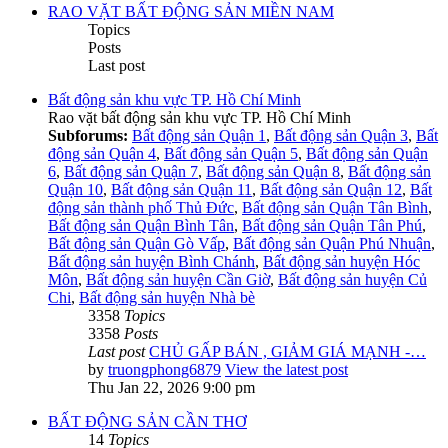
RAO VẶT BẤT ĐỘNG SẢN MIỀN NAM
Topics
Posts
Last post
Bất động sản khu vực TP. Hồ Chí Minh
Rao vặt bất động sản khu vực TP. Hồ Chí Minh
Subforums:
Bất động sản Quận 1
,
Bất động sản Quận 3
,
Bất
động sản Quận 4
,
Bất động sản Quận 5
,
Bất động sản Quận
6
,
Bất động sản Quận 7
,
Bất động sản Quận 8
,
Bất động sản
Quận 10
,
Bất động sản Quận 11
,
Bất động sản Quận 12
,
Bất
động sản thành phố Thủ Đức
,
Bất động sản Quận Tân Bình
,
Bất động sản Quận Bình Tân
,
Bất động sản Quận Tân Phú
,
Bất động sản Quận Gò Vấp
,
Bất động sản Quận Phú Nhuận
,
Bất động sản huyện Bình Chánh
,
Bất động sản huyện Hóc
Môn
,
Bất động sản huyện Cần Giờ
,
Bất động sản huyện Củ
Chi
,
Bất động sản huyện Nhà bè
3358
Topics
3358
Posts
Last post
CHỦ GẤP BÁN , GIẢM GIÁ MẠNH -…
by
truongphong6879
View the latest post
Thu Jan 22, 2026 9:00 pm
BẤT ĐỘNG SẢN CẦN THƠ
14
Topics