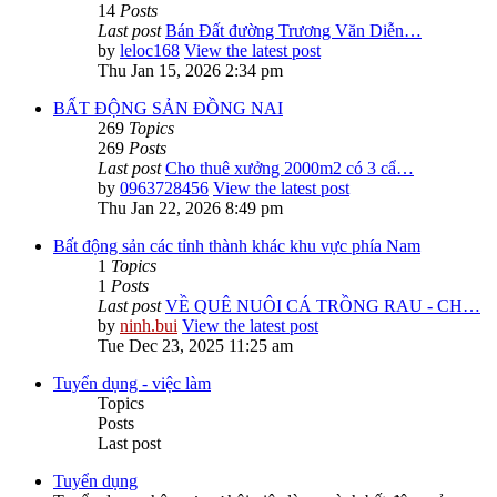
14
Posts
Last post
Bán Đất đường Trương Văn Diễn…
by
leloc168
View the latest post
Thu Jan 15, 2026 2:34 pm
BẤT ĐỘNG SẢN ĐỒNG NAI
269
Topics
269
Posts
Last post
Cho thuê xưởng 2000m2 có 3 cẩ…
by
0963728456
View the latest post
Thu Jan 22, 2026 8:49 pm
Bất động sản các tỉnh thành khác khu vực phía Nam
1
Topics
1
Posts
Last post
VỀ QUÊ NUÔI CÁ TRỒNG RAU - CH…
by
ninh.bui
View the latest post
Tue Dec 23, 2025 11:25 am
Tuyển dụng - việc làm
Topics
Posts
Last post
Tuyển dụng