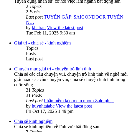
Tuyển dụng nhân sự, cơ hội việc làm ngành bất động sản
2
Topics
2
Posts
Last post
TUYỂN GẤP: SAIGONDOOR TUYỂN
N…
by
khatran
View the latest post
Tue Feb 11, 2025 9:30 am
Giải trí - chia sẻ - kinh nghiệm
Topics
Posts
Last post
Chuyên mục giải trí - chuyện trò linh tinh
Chia sẻ các câu chuyện vui, chuyện trò linh tinh về nghề môi
giới hoặc các câu chuyện vui, chia sẻ chuyện linh tinh trong
cuộc sống
31
Topics
31
Posts
Last post
Phần mềm kéo mem nhóm Zalo ph…
by
huynhtaiabc
View the latest post
Fri Oct 17, 2025 1:49 pm
Chia sẻ kinh nghiệm
Chia sẻ kinh nghiệm về lĩnh vực bất động sản.
7
Topics