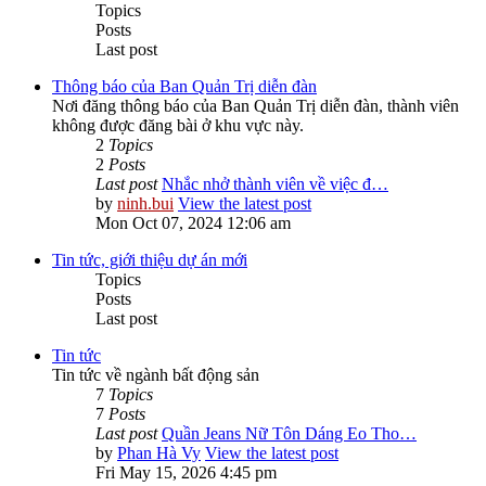
Topics
Posts
Last post
Thông báo của Ban Quản Trị diễn đàn
Nơi đăng thông báo của Ban Quản Trị diễn đàn, thành viên
không được đăng bài ở khu vực này.
2
Topics
2
Posts
Last post
Nhắc nhở thành viên về việc đ…
by
ninh.bui
View the latest post
Mon Oct 07, 2024 12:06 am
Tin tức, giới thiệu dự án mới
Topics
Posts
Last post
Tin tức
Tin tức về ngành bất động sản
7
Topics
7
Posts
Last post
Quần Jeans Nữ Tôn Dáng Eo Tho…
by
Phan Hà Vy
View the latest post
Fri May 15, 2026 4:45 pm