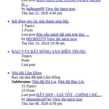
D…
by
haihoang09
View the latest post
Thu Jan 22, 2026 4:46 pm
Bất động sản các tỉnh thành phía Bắc
2
Topics
2
Posts
Last post
Bán gấp mảnh đất phù hợp làm …
by
0823693379
View the latest post
Tue Dec 31, 2024 10:38 am
RAO VẶT BẤT ĐỘNG SẢN MIỀN TRUNG
Topics
Posts
Last post
Nhà đất Lâm Đồng
Rao vặt nhà đất tỉnh Lâm Đồng
Subforums:
Nhà đất Đà Lạt
,
Nhà đất Bảo Lộc
33
Topics
33
Posts
Last post
ĐẤT ĐẸP – GIÁ TỐT - CHÍNH CHỦ…
by
phuonghoa97gn
View the latest post
Thu Jan 08, 2026 4:59 pm