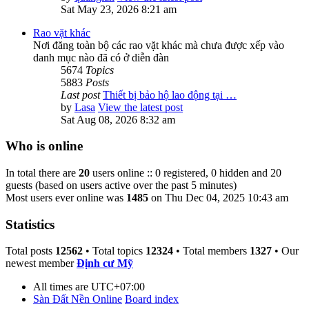
Sat May 23, 2026 8:21 am
Rao vặt khác
Nơi đăng toàn bộ các rao vặt khác mà chưa được xếp vào
danh mục nào đã có ở diễn đàn
5674
Topics
5883
Posts
Last post
Thiết bị bảo hộ lao động tại …
by
Lasa
View the latest post
Sat Aug 08, 2026 8:32 am
Who is online
In total there are
20
users online :: 0 registered, 0 hidden and 20
guests (based on users active over the past 5 minutes)
Most users ever online was
1485
on Thu Dec 04, 2025 10:43 am
Statistics
Total posts
12562
• Total topics
12324
• Total members
1327
• Our
newest member
Định cư Mỹ
All times are
UTC+07:00
Sàn Đất Nền Online
Board index