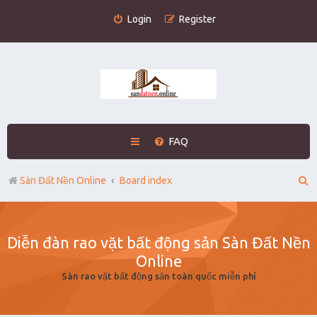
Login
Register
FAQ
S
Sàn Đất Nền Online
Board index
e
a
Diễn đàn rao vặt bất động sản Sàn Đất Nền
r
Online
c
Sàn rao vặt bất động sản toàn quốc miễn phí
h