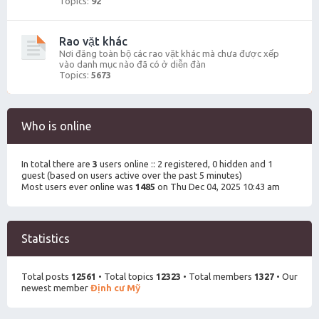
Topics:
92
Rao vặt khác
Nơi đăng toàn bộ các rao vặt khác mà chưa được xếp
vào danh mục nào đã có ở diễn đàn
Topics:
5673
Who is online
In total there are
3
users online :: 2 registered, 0 hidden and 1
guest (based on users active over the past 5 minutes)
Most users ever online was
1485
on Thu Dec 04, 2025 10:43 am
Statistics
Total posts
12561
• Total topics
12323
• Total members
1327
• Our
newest member
Định cư Mỹ