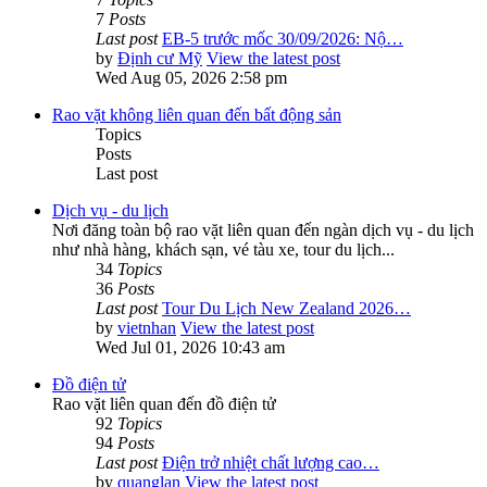
7
Posts
Last post
EB-5 trước mốc 30/09/2026: Nộ…
by
Định cư Mỹ
View the latest post
Wed Aug 05, 2026 2:58 pm
Rao vặt không liên quan đến bất động sản
Topics
Posts
Last post
Dịch vụ - du lịch
Nơi đăng toàn bộ rao vặt liên quan đến ngàn dịch vụ - du lịch
như nhà hàng, khách sạn, vé tàu xe, tour du lịch...
34
Topics
36
Posts
Last post
Tour Du Lịch New Zealand 2026…
by
vietnhan
View the latest post
Wed Jul 01, 2026 10:43 am
Đồ điện tử
Rao vặt liên quan đến đồ điện tử
92
Topics
94
Posts
Last post
Điện trở nhiệt chất lượng cao…
by
quanglan
View the latest post