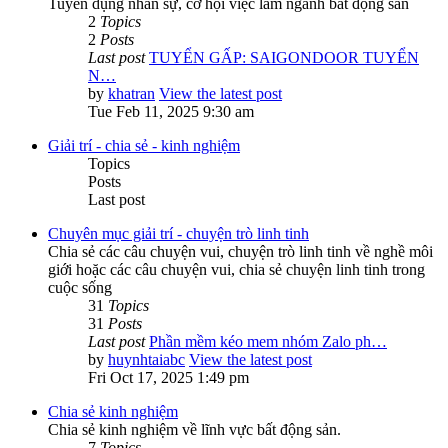
Tuyển dụng nhân sự, cơ hội việc làm ngành bất động sản
2
Topics
2
Posts
Last post
TUYỂN GẤP: SAIGONDOOR TUYỂN
N…
by
khatran
View the latest post
Tue Feb 11, 2025 9:30 am
Giải trí - chia sẻ - kinh nghiệm
Topics
Posts
Last post
Chuyên mục giải trí - chuyện trò linh tinh
Chia sẻ các câu chuyện vui, chuyện trò linh tinh về nghề môi
giới hoặc các câu chuyện vui, chia sẻ chuyện linh tinh trong
cuộc sống
31
Topics
31
Posts
Last post
Phần mềm kéo mem nhóm Zalo ph…
by
huynhtaiabc
View the latest post
Fri Oct 17, 2025 1:49 pm
Chia sẻ kinh nghiệm
Chia sẻ kinh nghiệm về lĩnh vực bất động sản.
7
Topics