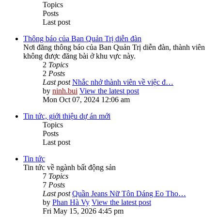
Topics
Posts
Last post
Thông báo của Ban Quản Trị diễn đàn
Nơi đăng thông báo của Ban Quản Trị diễn đàn, thành viên
không được đăng bài ở khu vực này.
2
Topics
2
Posts
Last post
Nhắc nhở thành viên về việc đ…
by
ninh.bui
View the latest post
Mon Oct 07, 2024 12:06 am
Tin tức, giới thiệu dự án mới
Topics
Posts
Last post
Tin tức
Tin tức về ngành bất động sản
7
Topics
7
Posts
Last post
Quần Jeans Nữ Tôn Dáng Eo Tho…
by
Phan Hà Vy
View the latest post
Fri May 15, 2026 4:45 pm