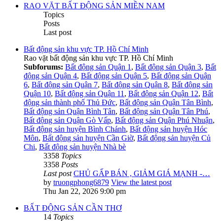
RAO VẶT BẤT ĐỘNG SẢN MIỀN NAM
Topics
Posts
Last post
Bất động sản khu vực TP. Hồ Chí Minh
Rao vặt bất động sản khu vực TP. Hồ Chí Minh
Subforums:
Bất động sản Quận 1
,
Bất động sản Quận 3
,
Bất
động sản Quận 4
,
Bất động sản Quận 5
,
Bất động sản Quận
6
,
Bất động sản Quận 7
,
Bất động sản Quận 8
,
Bất động sản
Quận 10
,
Bất động sản Quận 11
,
Bất động sản Quận 12
,
Bất
động sản thành phố Thủ Đức
,
Bất động sản Quận Tân Bình
,
Bất động sản Quận Bình Tân
,
Bất động sản Quận Tân Phú
,
Bất động sản Quận Gò Vấp
,
Bất động sản Quận Phú Nhuận
,
Bất động sản huyện Bình Chánh
,
Bất động sản huyện Hóc
Môn
,
Bất động sản huyện Cần Giờ
,
Bất động sản huyện Củ
Chi
,
Bất động sản huyện Nhà bè
3358
Topics
3358
Posts
Last post
CHỦ GẤP BÁN , GIẢM GIÁ MẠNH -…
by
truongphong6879
View the latest post
Thu Jan 22, 2026 9:00 pm
BẤT ĐỘNG SẢN CẦN THƠ
14
Topics