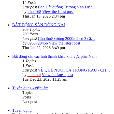
14
Posts
Last post
Bán Đất đường Trương Văn Diễn…
by
leloc168
View the latest post
Thu Jan 15, 2026 2:34 pm
BẤT ĐỘNG SẢN ĐỒNG NAI
269
Topics
269
Posts
Last post
Cho thuê xưởng 2000m2 có 3 cẩ…
by
0963728456
View the latest post
Thu Jan 22, 2026 8:49 pm
Bất động sản các tỉnh thành khác khu vực phía Nam
1
Topics
1
Posts
Last post
VỀ QUÊ NUÔI CÁ TRỒNG RAU - CH…
by
ninh.bui
View the latest post
Tue Dec 23, 2025 11:25 am
Tuyển dụng - việc làm
Topics
Posts
Last post
Tuyển dụng