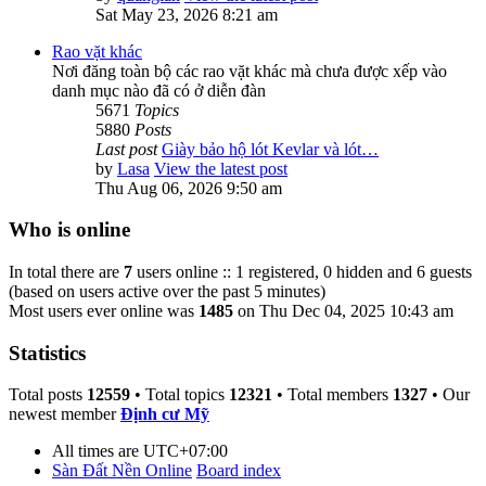
Sat May 23, 2026 8:21 am
Rao vặt khác
Nơi đăng toàn bộ các rao vặt khác mà chưa được xếp vào
danh mục nào đã có ở diễn đàn
5671
Topics
5880
Posts
Last post
Giày bảo hộ lót Kevlar và lót…
by
Lasa
View the latest post
Thu Aug 06, 2026 9:50 am
Who is online
In total there are
7
users online :: 1 registered, 0 hidden and 6 guests
(based on users active over the past 5 minutes)
Most users ever online was
1485
on Thu Dec 04, 2025 10:43 am
Statistics
Total posts
12559
• Total topics
12321
• Total members
1327
• Our
newest member
Định cư Mỹ
All times are
UTC+07:00
Sàn Đất Nền Online
Board index