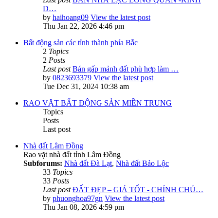
D…
by
haihoang09
View the latest post
Thu Jan 22, 2026 4:46 pm
Bất động sản các tỉnh thành phía Bắc
2
Topics
2
Posts
Last post
Bán gấp mảnh đất phù hợp làm …
by
0823693379
View the latest post
Tue Dec 31, 2024 10:38 am
RAO VẶT BẤT ĐỘNG SẢN MIỀN TRUNG
Topics
Posts
Last post
Nhà đất Lâm Đồng
Rao vặt nhà đất tỉnh Lâm Đồng
Subforums:
Nhà đất Đà Lạt
,
Nhà đất Bảo Lộc
33
Topics
33
Posts
Last post
ĐẤT ĐẸP – GIÁ TỐT - CHÍNH CHỦ…
by
phuonghoa97gn
View the latest post
Thu Jan 08, 2026 4:59 pm