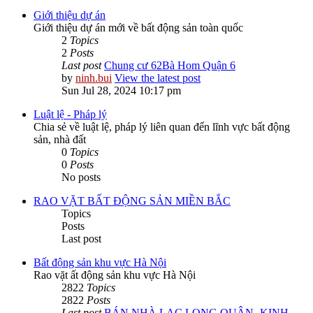
Giới thiệu dự án
Giới thiệu dự án mới về bất động sản toàn quốc
2
Topics
2
Posts
Last post
Chung cư 62Bà Hom Quận 6
by
ninh.bui
View the latest post
Sun Jul 28, 2024 10:17 pm
Luật lệ - Pháp lý
Chia sẻ về luật lệ, pháp lý liên quan đến lĩnh vực bất động
sản, nhà đất
0
Topics
0
Posts
No posts
RAO VẶT BẤT ĐỘNG SẢN MIỀN BẮC
Topics
Posts
Last post
Bất động sản khu vực Hà Nội
Rao vặt ất động sản khu vực Hà Nội
2822
Topics
2822
Posts
Last post
BÁN NHÀ LẠC LONG QUÂN -KINH