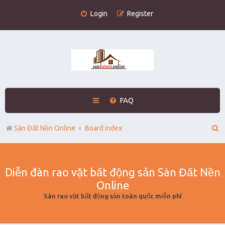
Login
Register
FAQ
S
Sàn Đất Nền Online
Board index
e
a
Diễn đàn rao vặt bất động sản Sàn Đất Nền
r
Online
c
Sàn rao vặt bất động sản toàn quốc miễn phí
h