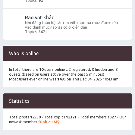
Topics:
92
Rao vặt khác
Nơi đăng toàn bộ các rao vặt khác mà chưa được xếp
vào danh mục nào đã có ở diễn đàn
Topics:
5671
Who is online
In total there are
10
users online :: 2 registered, 0 hidden and 8
guests (based on users active over the past 5 minutes)
Most users ever online was
1485
on Thu Dec 04, 2025 10:43 am
Statistics
Total posts
12559
• Total topics
12321
• Total members
1327
• Our
newest member
Định cư Mỹ