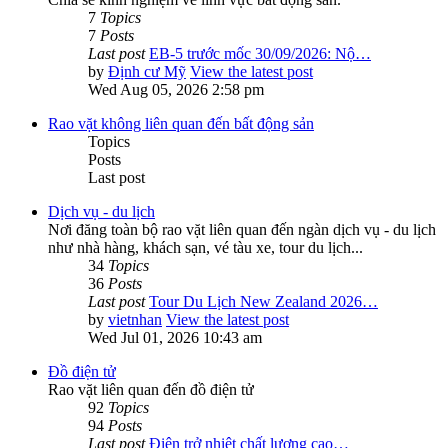
7
Topics
7
Posts
Last post
EB-5 trước mốc 30/09/2026: Nộ…
by
Định cư Mỹ
View the latest post
Wed Aug 05, 2026 2:58 pm
Rao vặt không liên quan đến bất động sản
Topics
Posts
Last post
Dịch vụ - du lịch
Nơi đăng toàn bộ rao vặt liên quan đến ngàn dịch vụ - du lịch
như nhà hàng, khách sạn, vé tàu xe, tour du lịch...
34
Topics
36
Posts
Last post
Tour Du Lịch New Zealand 2026…
by
vietnhan
View the latest post
Wed Jul 01, 2026 10:43 am
Đồ điện tử
Rao vặt liên quan đến đồ điện tử
92
Topics
94
Posts
Last post
Điện trở nhiệt chất lượng cao…