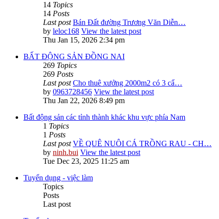
14
Topics
14
Posts
Last post
Bán Đất đường Trương Văn Diễn…
by
leloc168
View the latest post
Thu Jan 15, 2026 2:34 pm
BẤT ĐỘNG SẢN ĐỒNG NAI
269
Topics
269
Posts
Last post
Cho thuê xưởng 2000m2 có 3 cẩ…
by
0963728456
View the latest post
Thu Jan 22, 2026 8:49 pm
Bất động sản các tỉnh thành khác khu vực phía Nam
1
Topics
1
Posts
Last post
VỀ QUÊ NUÔI CÁ TRỒNG RAU - CH…
by
ninh.bui
View the latest post
Tue Dec 23, 2025 11:25 am
Tuyển dụng - việc làm
Topics
Posts
Last post