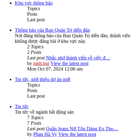
Khu vực thông báo
Topics
Posts
Last post
Thông báo của Ban Quản Trị diễn đàn
Nơi đăng thông báo của Ban Quản Trị diễn đàn, thành viên
không được đăng bài ở khu vực này.
2
Topics
2
Posts
Last post
Nhắc nhở thành viên về việc đ…
by
ninh.bui
View the latest post
Mon Oct 07, 2024 12:06 am
Tin tức, giới thiệu dự án mới
Topics
Posts
Last post
Tin tức
Tin tức về ngành bất động sản
7
Topics
7
Posts
Last post
Quần Jeans Nữ Tôn Dáng Eo Tho…
by
Phan Hà Vy
View the latest post