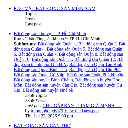
RAO VẶT BẤT ĐỘNG SẢN MIỀN NAM
Topics
Posts
Last post
Bất động sản khu vực TP. Hồ Chí Minh
Rao vặt bất động sản khu vực TP. Hồ Chí Minh
Subforums:
Bất động sản Quận 1
,
Bất động sản Quận 3
,
Bất
động sản Quận 4
,
Bất động sản Quận 5
,
Bất động sản Quận
6
,
Bất động sản Quận 7
,
Bất động sản Quận 8
,
Bất động sản
Quận 10
,
Bất động sản Quận 11
,
Bất động sản Quận 12
,
Bất
động sản thành phố Thủ Đức
,
Bất động sản Quận Tân Bình
,
Bất động sản Quận Bình Tân
,
Bất động sản Quận Tân Phú
,
Bất động sản Quận Gò Vấp
,
Bất động sản Quận Phú Nhuận
,
Bất động sản huyện Bình Chánh
,
Bất động sản huyện Hóc
Môn
,
Bất động sản huyện Cần Giờ
,
Bất động sản huyện Củ
Chi
,
Bất động sản huyện Nhà bè
3358
Topics
3358
Posts
Last post
CHỦ GẤP BÁN , GIẢM GIÁ MẠNH -…
by
truongphong6879
View the latest post
Thu Jan 22, 2026 9:00 pm
BẤT ĐỘNG SẢN CẦN THƠ