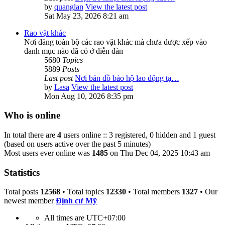
by
quanglan
View the latest post
Sat May 23, 2026 8:21 am
Rao vặt khác
Nơi đăng toàn bộ các rao vặt khác mà chưa được xếp vào
danh mục nào đã có ở diễn đàn
5680
Topics
5889
Posts
Last post
Nơi bán đồ bảo hộ lao động tạ…
by
Lasa
View the latest post
Mon Aug 10, 2026 8:35 pm
Who is online
In total there are
4
users online :: 3 registered, 0 hidden and 1 guest
(based on users active over the past 5 minutes)
Most users ever online was
1485
on Thu Dec 04, 2025 10:43 am
Statistics
Total posts
12568
• Total topics
12330
• Total members
1327
• Our
newest member
Định cư Mỹ
All times are
UTC+07:00