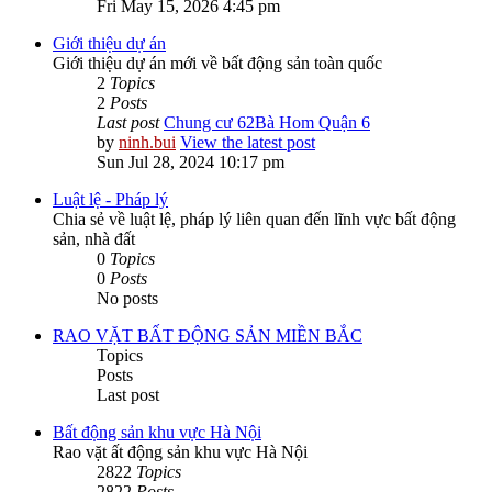
Fri May 15, 2026 4:45 pm
Giới thiệu dự án
Giới thiệu dự án mới về bất động sản toàn quốc
2
Topics
2
Posts
Last post
Chung cư 62Bà Hom Quận 6
by
ninh.bui
View the latest post
Sun Jul 28, 2024 10:17 pm
Luật lệ - Pháp lý
Chia sẻ về luật lệ, pháp lý liên quan đến lĩnh vực bất động
sản, nhà đất
0
Topics
0
Posts
No posts
RAO VẶT BẤT ĐỘNG SẢN MIỀN BẮC
Topics
Posts
Last post
Bất động sản khu vực Hà Nội
Rao vặt ất động sản khu vực Hà Nội
2822
Topics
2822
Posts