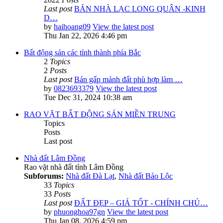
Last post
BÁN NHÀ LẠC LONG QUÂN -KINH
D…
by
haihoang09
View the latest post
Thu Jan 22, 2026 4:46 pm
Bất động sản các tỉnh thành phía Bắc
2
Topics
2
Posts
Last post
Bán gấp mảnh đất phù hợp làm …
by
0823693379
View the latest post
Tue Dec 31, 2024 10:38 am
RAO VẶT BẤT ĐỘNG SẢN MIỀN TRUNG
Topics
Posts
Last post
Nhà đất Lâm Đồng
Rao vặt nhà đất tỉnh Lâm Đồng
Subforums:
Nhà đất Đà Lạt
,
Nhà đất Bảo Lộc
33
Topics
33
Posts
Last post
ĐẤT ĐẸP – GIÁ TỐT - CHÍNH CHỦ…
by
phuonghoa97gn
View the latest post
Thu Jan 08, 2026 4:59 pm