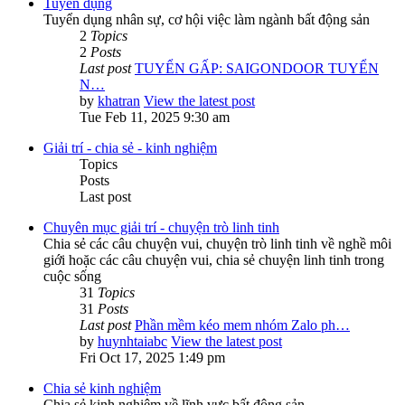
Tuyển dụng
Tuyển dụng nhân sự, cơ hội việc làm ngành bất động sản
2
Topics
2
Posts
Last post
TUYỂN GẤP: SAIGONDOOR TUYỂN
N…
by
khatran
View the latest post
Tue Feb 11, 2025 9:30 am
Giải trí - chia sẻ - kinh nghiệm
Topics
Posts
Last post
Chuyên mục giải trí - chuyện trò linh tinh
Chia sẻ các câu chuyện vui, chuyện trò linh tinh về nghề môi
giới hoặc các câu chuyện vui, chia sẻ chuyện linh tinh trong
cuộc sống
31
Topics
31
Posts
Last post
Phần mềm kéo mem nhóm Zalo ph…
by
huynhtaiabc
View the latest post
Fri Oct 17, 2025 1:49 pm
Chia sẻ kinh nghiệm
Chia sẻ kinh nghiệm về lĩnh vực bất động sản.