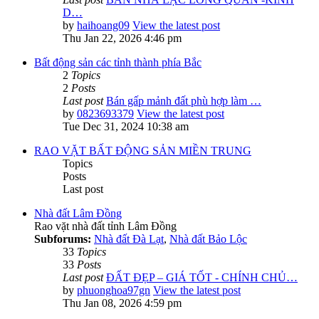
D…
by
haihoang09
View the latest post
Thu Jan 22, 2026 4:46 pm
Bất động sản các tỉnh thành phía Bắc
2
Topics
2
Posts
Last post
Bán gấp mảnh đất phù hợp làm …
by
0823693379
View the latest post
Tue Dec 31, 2024 10:38 am
RAO VẶT BẤT ĐỘNG SẢN MIỀN TRUNG
Topics
Posts
Last post
Nhà đất Lâm Đồng
Rao vặt nhà đất tỉnh Lâm Đồng
Subforums:
Nhà đất Đà Lạt
,
Nhà đất Bảo Lộc
33
Topics
33
Posts
Last post
ĐẤT ĐẸP – GIÁ TỐT - CHÍNH CHỦ…
by
phuonghoa97gn
View the latest post
Thu Jan 08, 2026 4:59 pm