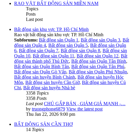
RAO VẶT BẤT ĐỘNG SẢN MIỀN NAM
Topics
Posts
Last post
Bất động sản khu vực TP. Hồ Chí Minh
Rao vặt bất động sản khu vực TP. Hồ Chí Minh
Subforums:
Bất động sản Quận 1
,
Bất động sản Quận 3
,
Bất
động sản Quận 4
,
Bất động sản Quận 5
,
Bất động sản Quận
6
,
Bất động sản Quận 7
,
Bất động sản Quận 8
,
Bất động sản
Quận 10
,
Bất động sản Quận 11
,
Bất động sản Quận 12
,
Bất
động sản thành phố Thủ Đức
,
Bất động sản Quận Tân Bình
,
Bất động sản Quận Bình Tân
,
Bất động sản Quận Tân Phú
,
Bất động sản Quận Gò Vấp
,
Bất động sản Quận Phú Nhuận
,
Bất động sản huyện Bình Chánh
,
Bất động sản huyện Hóc
Môn
,
Bất động sản huyện Cần Giờ
,
Bất động sản huyện Củ
Chi
,
Bất động sản huyện Nhà bè
3358
Topics
3358
Posts
Last post
CHỦ GẤP BÁN , GIẢM GIÁ MẠNH -…
by
truongphong6879
View the latest post
Thu Jan 22, 2026 9:00 pm
BẤT ĐỘNG SẢN CẦN THƠ
14
Topics