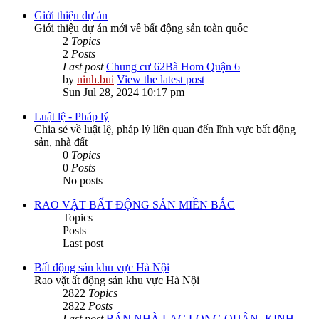
Giới thiệu dự án
Giới thiệu dự án mới về bất động sản toàn quốc
2
Topics
2
Posts
Last post
Chung cư 62Bà Hom Quận 6
by
ninh.bui
View the latest post
Sun Jul 28, 2024 10:17 pm
Luật lệ - Pháp lý
Chia sẻ về luật lệ, pháp lý liên quan đến lĩnh vực bất động
sản, nhà đất
0
Topics
0
Posts
No posts
RAO VẶT BẤT ĐỘNG SẢN MIỀN BẮC
Topics
Posts
Last post
Bất động sản khu vực Hà Nội
Rao vặt ất động sản khu vực Hà Nội
2822
Topics
2822
Posts
Last post
BÁN NHÀ LẠC LONG QUÂN -KINH