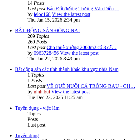
14
Posts
Last post
Bán Đất đường Trương Văn Diễn…
by
leloc168
View the latest post
Thu Jan 15, 2026 2:34 pm
BẤT ĐỘNG SẢN ĐỒNG NAI
269
Topics
269
Posts
Last post
Cho thuê xưởng 2000m2 có 3 cẩ…
by
0963728456
View the latest post
Thu Jan 22, 2026 8:49 pm
Bất động sản các tỉnh thành khác khu vực phía Nam
1
Topics
1
Posts
Last post
VỀ QUÊ NUÔI CÁ TRỒNG RAU - CH…
by
ninh.bui
View the latest post
Tue Dec 23, 2025 11:25 am
Tuyển dụng - việc làm
Topics
Posts
Last post
Tuyển dụng