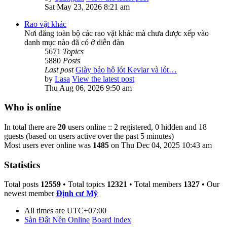
Sat May 23, 2026 8:21 am
Rao vặt khác
Nơi đăng toàn bộ các rao vặt khác mà chưa được xếp vào
danh mục nào đã có ở diễn đàn
5671
Topics
5880
Posts
Last post
Giày bảo hộ lót Kevlar và lót…
by
Lasa
View the latest post
Thu Aug 06, 2026 9:50 am
Who is online
In total there are
20
users online :: 2 registered, 0 hidden and 18
guests (based on users active over the past 5 minutes)
Most users ever online was
1485
on Thu Dec 04, 2025 10:43 am
Statistics
Total posts
12559
• Total topics
12321
• Total members
1327
• Our
newest member
Định cư Mỹ
All times are
UTC+07:00
Sàn Đất Nền Online
Board index