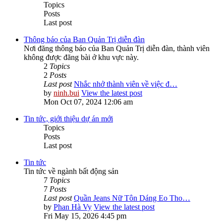
Topics
Posts
Last post
Thông báo của Ban Quản Trị diễn đàn
Nơi đăng thông báo của Ban Quản Trị diễn đàn, thành viên
không được đăng bài ở khu vực này.
2
Topics
2
Posts
Last post
Nhắc nhở thành viên về việc đ…
by
ninh.bui
View the latest post
Mon Oct 07, 2024 12:06 am
Tin tức, giới thiệu dự án mới
Topics
Posts
Last post
Tin tức
Tin tức về ngành bất động sản
7
Topics
7
Posts
Last post
Quần Jeans Nữ Tôn Dáng Eo Tho…
by
Phan Hà Vy
View the latest post
Fri May 15, 2026 4:45 pm