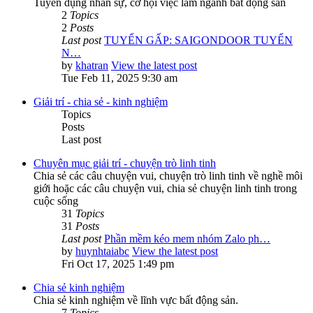
Tuyển dụng nhân sự, cơ hội việc làm ngành bất động sản
2
Topics
2
Posts
Last post
TUYỂN GẤP: SAIGONDOOR TUYỂN
N…
by
khatran
View the latest post
Tue Feb 11, 2025 9:30 am
Giải trí - chia sẻ - kinh nghiệm
Topics
Posts
Last post
Chuyên mục giải trí - chuyện trò linh tinh
Chia sẻ các câu chuyện vui, chuyện trò linh tinh về nghề môi
giới hoặc các câu chuyện vui, chia sẻ chuyện linh tinh trong
cuộc sống
31
Topics
31
Posts
Last post
Phần mềm kéo mem nhóm Zalo ph…
by
huynhtaiabc
View the latest post
Fri Oct 17, 2025 1:49 pm
Chia sẻ kinh nghiệm
Chia sẻ kinh nghiệm về lĩnh vực bất động sản.
7
Topics