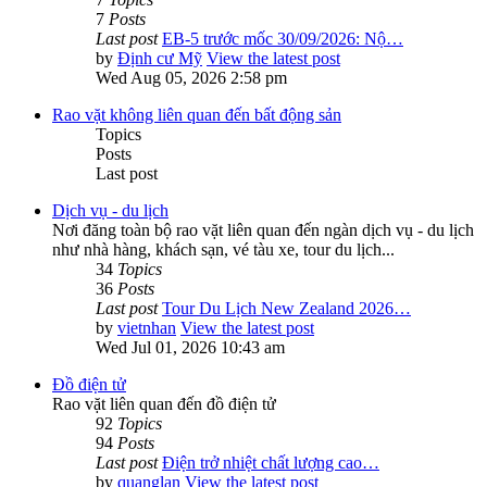
7
Posts
Last post
EB-5 trước mốc 30/09/2026: Nộ…
by
Định cư Mỹ
View the latest post
Wed Aug 05, 2026 2:58 pm
Rao vặt không liên quan đến bất động sản
Topics
Posts
Last post
Dịch vụ - du lịch
Nơi đăng toàn bộ rao vặt liên quan đến ngàn dịch vụ - du lịch
như nhà hàng, khách sạn, vé tàu xe, tour du lịch...
34
Topics
36
Posts
Last post
Tour Du Lịch New Zealand 2026…
by
vietnhan
View the latest post
Wed Jul 01, 2026 10:43 am
Đồ điện tử
Rao vặt liên quan đến đồ điện tử
92
Topics
94
Posts
Last post
Điện trở nhiệt chất lượng cao…
by
quanglan
View the latest post