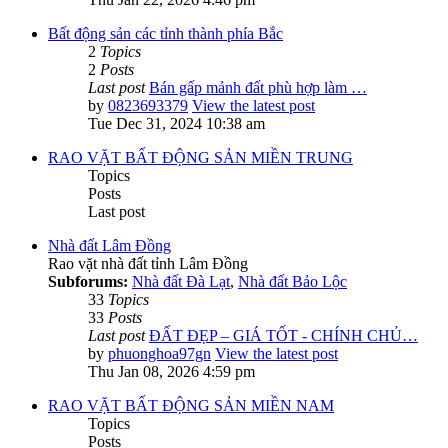
Bất động sản các tỉnh thành phía Bắc
2
Topics
2
Posts
Last post
Bán gấp mảnh đất phù hợp làm …
by
0823693379
View the latest post
Tue Dec 31, 2024 10:38 am
RAO VẶT BẤT ĐỘNG SẢN MIỀN TRUNG
Topics
Posts
Last post
Nhà đất Lâm Đồng
Rao vặt nhà đất tỉnh Lâm Đồng
Subforums:
Nhà đất Đà Lạt
,
Nhà đất Bảo Lộc
33
Topics
33
Posts
Last post
ĐẤT ĐẸP – GIÁ TỐT - CHÍNH CHỦ…
by
phuonghoa97gn
View the latest post
Thu Jan 08, 2026 4:59 pm
RAO VẶT BẤT ĐỘNG SẢN MIỀN NAM
Topics
Posts