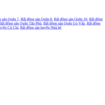
g sản Quận 7
,
Bất động sản Quận 8
,
Bất động sản Quận 10
,
Bất động
Bất động sản Quận Tân Phú
,
Bất động sản Quận Gò Vấp
,
Bất động
huyện Củ Chi
,
Bất động sản huyện Nhà bè