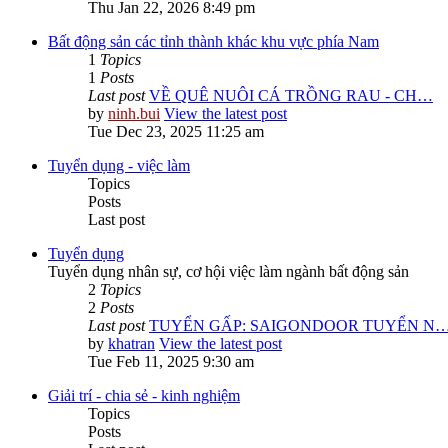
Thu Jan 22, 2026 8:49 pm
Bất động sản các tỉnh thành khác khu vực phía Nam
1
Topics
1
Posts
Last post
VỀ QUÊ NUÔI CÁ TRỒNG RAU - CH…
by
ninh.bui
View the latest post
Tue Dec 23, 2025 11:25 am
Tuyển dụng - việc làm
Topics
Posts
Last post
Tuyển dụng
Tuyển dụng nhân sự, cơ hội việc làm ngành bất động sản
2
Topics
2
Posts
Last post
TUYỂN GẤP: SAIGONDOOR TUYỂN N
by
khatran
View the latest post
Tue Feb 11, 2025 9:30 am
Giải trí - chia sẻ - kinh nghiệm
Topics
Posts