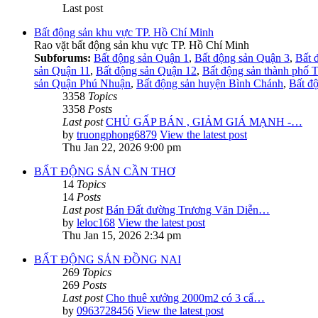
Last post
Bất động sản khu vực TP. Hồ Chí Minh
Rao vặt bất động sản khu vực TP. Hồ Chí Minh
Subforums:
Bất động sản Quận 1
,
Bất động sản Quận 3
,
Bất 
sản Quận 11
,
Bất động sản Quận 12
,
Bất động sản thành phố 
sản Quận Phú Nhuận
,
Bất động sản huyện Bình Chánh
,
Bất đ
3358
Topics
3358
Posts
Last post
CHỦ GẤP BÁN , GIẢM GIÁ MẠNH -…
by
truongphong6879
View the latest post
Thu Jan 22, 2026 9:00 pm
BẤT ĐỘNG SẢN CẦN THƠ
14
Topics
14
Posts
Last post
Bán Đất đường Trương Văn Diễn…
by
leloc168
View the latest post
Thu Jan 15, 2026 2:34 pm
BẤT ĐỘNG SẢN ĐỒNG NAI
269
Topics
269
Posts
Last post
Cho thuê xưởng 2000m2 có 3 cẩ…
by
0963728456
View the latest post