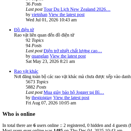
36
Posts
Last post
Tour Du Lịch New Zealand 2026…
by
vietnhan
View the latest post
Wed Jul 01, 2026 10:43 am
Đồ điện tử
Rao vặt liên quan đến đồ điện tử
92
Topics
94
Posts
Last post
Điện trở nhiệt chất lượng cao…
by
quanglan
View the latest post
Sat May 23, 2026 8:21 am
Rao vặt khác
Nơi đăng toàn bộ các rao vặt khác mà chưa được xếp vào danh
5673
Topics
5882
Posts
Last post
Mua giày bảo hộ Jogger tại Bì…
by
thegioigiay
View the latest post
Fri Aug 07, 2026 10:05 am
Who is online
In total there are
6
users online :: 2 registered, 0 hidden and 4 guests 
Most users ever online was
1485
on Thu Dec 04, 2025 10:43 am