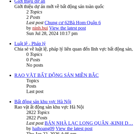
Giới thiệu dự án
Giới thiệu dự án mới về bất động sản toàn quốc
2
Topics
2
Posts
Last post
Chung cư 62Bà Hom Quận 6
by
ninh.bui
View the latest post
Sun Jul 28, 2024 10:17 pm
Luật lệ - Pháp lý
Chia sẻ về luật lệ, pháp lý liên quan đến lĩnh vực bất động sản,
0
Topics
0
Posts
No posts
RAO VẶT BẤT ĐỘNG SẢN MIỀN BẮC
Topics
Posts
Last post
Bất động sản khu vực Hà Nội
Rao vặt ất động sản khu vực Hà Nội
2822
Topics
2822
Posts
Last post
BÁN NHÀ LẠC LONG QUÂN -KINH D…
by
haihoang09
View the latest post
Thu Jan 22, 2026 4:46 pm