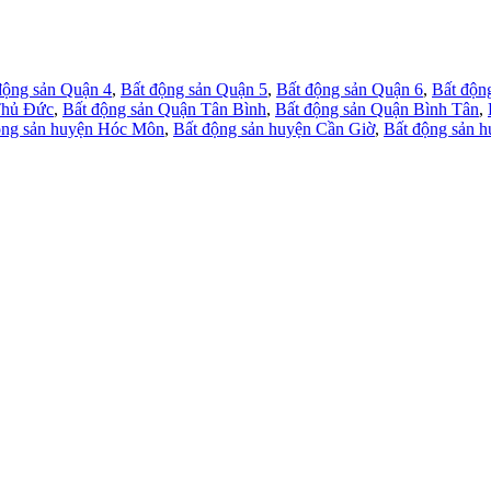
động sản Quận 4
,
Bất động sản Quận 5
,
Bất động sản Quận 6
,
Bất độn
Thủ Đức
,
Bất động sản Quận Tân Bình
,
Bất động sản Quận Bình Tân
,
ộng sản huyện Hóc Môn
,
Bất động sản huyện Cần Giờ
,
Bất động sản 