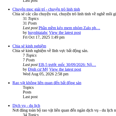
Last post
Chuyên mục giải trí - chuyện trò linh tinh
Chia sẻ các câu chuyện vui, chuyện trò linh tinh về nghề môi g
31
Topics
31
Posts
Last post
Phần mềm kéo mem nhóm Zalo ph…
by
huynhtaiabc
View the latest post
Fri Oct 17, 2025 1:49 pm
Chia sẻ kinh nghiệm
Chia sẻ kinh nghiệm về lĩnh vực bất động sản.
7
Topics
7
Posts
Last post
EB-5 trước mốc 30/09/2026: Nộ…
by
Định cư Mỹ
View the latest post
Wed Aug 05, 2026 2:58 pm
Rao vặt không liên quan đến bất động sản
Topics
Posts
Last post
Dịch vụ - du lịch
Nơi đăng toàn bộ rao vặt liên quan đến ngàn dịch vụ - du lịch n
34
Topics