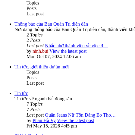
Topics
Posts
Last post
Thông báo của Ban Quản Trị diễn đàn
Nơi đăng thông báo của Ban Quản Trị diễn đàn, thành viên kh
2
Topics
2
Posts
Last post
Nhắc nhở thành viên về việc đ…
by
ninh.bui
View the latest post
Mon Oct 07, 2024 12:06 am
Tin tức, giới thiệu dự án mới
Topics
Posts
Last post
Tin tức
Tin tức về ngành bất động sản
7
Topics
7
Posts
Last post
Quần Jeans Nữ Tôn Dáng Eo Tho…
by
Phan Hà Vy
View the latest post
Fri May 15, 2026 4:45 pm