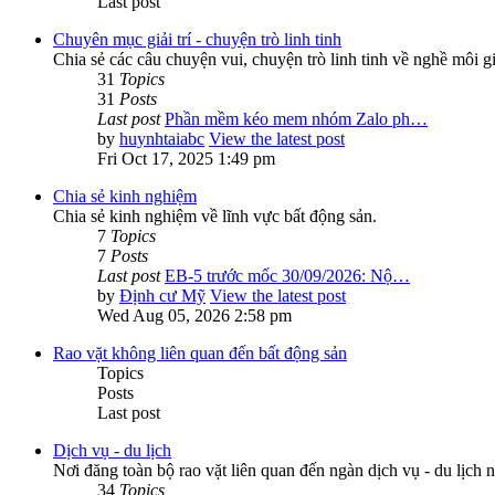
Last post
Chuyên mục giải trí - chuyện trò linh tinh
Chia sẻ các câu chuyện vui, chuyện trò linh tinh về nghề môi g
31
Topics
31
Posts
Last post
Phần mềm kéo mem nhóm Zalo ph…
by
huynhtaiabc
View the latest post
Fri Oct 17, 2025 1:49 pm
Chia sẻ kinh nghiệm
Chia sẻ kinh nghiệm về lĩnh vực bất động sản.
7
Topics
7
Posts
Last post
EB-5 trước mốc 30/09/2026: Nộ…
by
Định cư Mỹ
View the latest post
Wed Aug 05, 2026 2:58 pm
Rao vặt không liên quan đến bất động sản
Topics
Posts
Last post
Dịch vụ - du lịch
Nơi đăng toàn bộ rao vặt liên quan đến ngàn dịch vụ - du lịch n
34
Topics