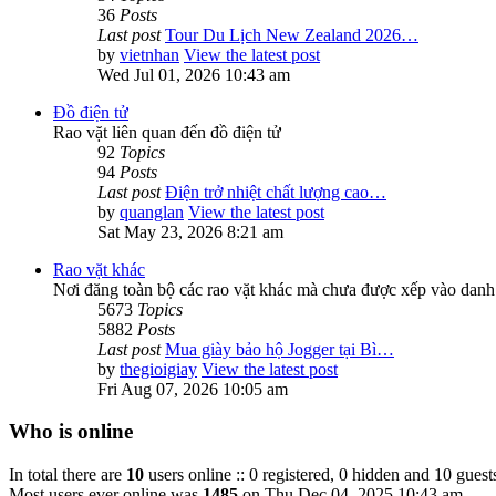
36
Posts
Last post
Tour Du Lịch New Zealand 2026…
by
vietnhan
View the latest post
Wed Jul 01, 2026 10:43 am
Đồ điện tử
Rao vặt liên quan đến đồ điện tử
92
Topics
94
Posts
Last post
Điện trở nhiệt chất lượng cao…
by
quanglan
View the latest post
Sat May 23, 2026 8:21 am
Rao vặt khác
Nơi đăng toàn bộ các rao vặt khác mà chưa được xếp vào danh
5673
Topics
5882
Posts
Last post
Mua giày bảo hộ Jogger tại Bì…
by
thegioigiay
View the latest post
Fri Aug 07, 2026 10:05 am
Who is online
In total there are
10
users online :: 0 registered, 0 hidden and 10 guest
Most users ever online was
1485
on Thu Dec 04, 2025 10:43 am