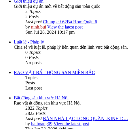
Giới thiệu dự án
Giới thiệu dự án mới về bất động sản toàn quốc
2
Topics
2
Posts
Last post
Chung cư 62Bà Hom Quận 6
by
ninh.bui
View the latest post
Sun Jul 28, 2024 10:17 pm
Luật lệ - Pháp lý
Chia sẻ về luật lệ, pháp lý liên quan đến lĩnh vực bất động sản,
0
Topics
0
Posts
No posts
RAO VẶT BẤT ĐỘNG SẢN MIỀN BẮC
Topics
Posts
Last post
Bất động sản khu vực Hà Nội
Rao vặt ất động sản khu vực Hà Nội
2822
Topics
2822
Posts
Last post
BÁN NHÀ LẠC LONG QUÂN -KINH D…
by
haihoang09
View the latest post
Thu Jan 22, 2026 4:46 pm