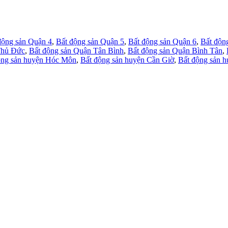
động sản Quận 4
,
Bất động sản Quận 5
,
Bất động sản Quận 6
,
Bất độn
Thủ Đức
,
Bất động sản Quận Tân Bình
,
Bất động sản Quận Bình Tân
,
ộng sản huyện Hóc Môn
,
Bất động sản huyện Cần Giờ
,
Bất động sản 