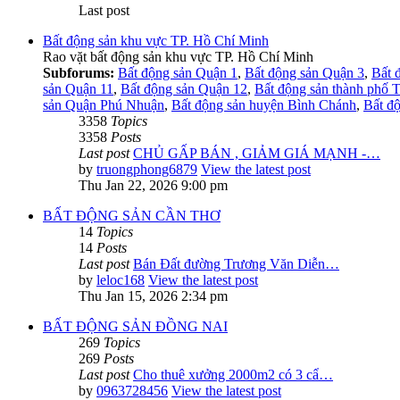
Last post
Bất động sản khu vực TP. Hồ Chí Minh
Rao vặt bất động sản khu vực TP. Hồ Chí Minh
Subforums:
Bất động sản Quận 1
,
Bất động sản Quận 3
,
Bất 
sản Quận 11
,
Bất động sản Quận 12
,
Bất động sản thành phố 
sản Quận Phú Nhuận
,
Bất động sản huyện Bình Chánh
,
Bất đ
3358
Topics
3358
Posts
Last post
CHỦ GẤP BÁN , GIẢM GIÁ MẠNH -…
by
truongphong6879
View the latest post
Thu Jan 22, 2026 9:00 pm
BẤT ĐỘNG SẢN CẦN THƠ
14
Topics
14
Posts
Last post
Bán Đất đường Trương Văn Diễn…
by
leloc168
View the latest post
Thu Jan 15, 2026 2:34 pm
BẤT ĐỘNG SẢN ĐỒNG NAI
269
Topics
269
Posts
Last post
Cho thuê xưởng 2000m2 có 3 cẩ…
by
0963728456
View the latest post