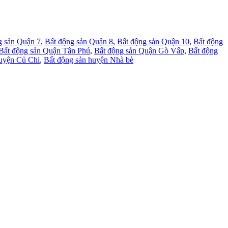
g sản Quận 7
,
Bất động sản Quận 8
,
Bất động sản Quận 10
,
Bất động
Bất động sản Quận Tân Phú
,
Bất động sản Quận Gò Vấp
,
Bất động
huyện Củ Chi
,
Bất động sản huyện Nhà bè