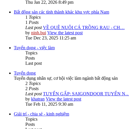
Thu Jan 22, 2026 8:49 pm
Bất động sản các tỉnh thành khác khu vực phía Nam
1
Topics
1
Posts
Last post
VỀ QUÊ NUÔI CÁ TRỒNG RAU - CH…
by
ninh.bui
View the latest post
Tue Dec 23, 2025 11:25 am
Tuyển dụng - việc làm
Topics
Posts
Last post
Tuyển dụng
Tuyển dụng nhân sự, cơ hội việc làm ngành bất động sản
2
Topics
2
Posts
Last post
TUYỂN GẤP: SAIGONDOOR TUYỂN N
by
khatran
View the latest post
Tue Feb 11, 2025 9:30 am
Giải trí - chia sẻ - kinh nghiệm
Topics
Posts