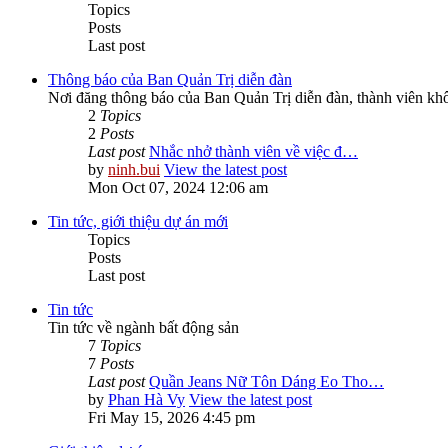
Topics
Posts
Last post
Thông báo của Ban Quản Trị diễn đàn
Nơi đăng thông báo của Ban Quản Trị diễn đàn, thành viên kh
2
Topics
2
Posts
Last post
Nhắc nhở thành viên về việc đ…
by
ninh.bui
View the latest post
Mon Oct 07, 2024 12:06 am
Tin tức, giới thiệu dự án mới
Topics
Posts
Last post
Tin tức
Tin tức về ngành bất động sản
7
Topics
7
Posts
Last post
Quần Jeans Nữ Tôn Dáng Eo Tho…
by
Phan Hà Vy
View the latest post
Fri May 15, 2026 4:45 pm