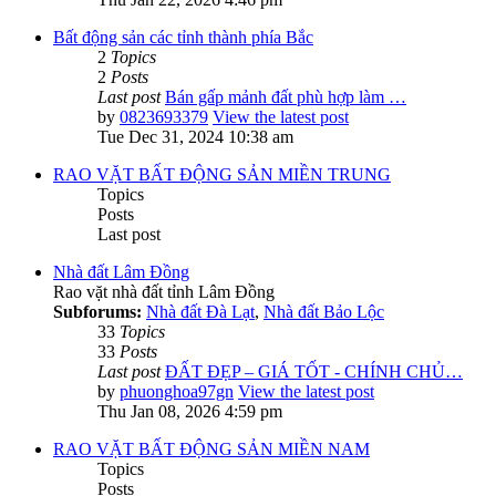
Bất động sản các tỉnh thành phía Bắc
2
Topics
2
Posts
Last post
Bán gấp mảnh đất phù hợp làm …
by
0823693379
View the latest post
Tue Dec 31, 2024 10:38 am
RAO VẶT BẤT ĐỘNG SẢN MIỀN TRUNG
Topics
Posts
Last post
Nhà đất Lâm Đồng
Rao vặt nhà đất tỉnh Lâm Đồng
Subforums:
Nhà đất Đà Lạt
,
Nhà đất Bảo Lộc
33
Topics
33
Posts
Last post
ĐẤT ĐẸP – GIÁ TỐT - CHÍNH CHỦ…
by
phuonghoa97gn
View the latest post
Thu Jan 08, 2026 4:59 pm
RAO VẶT BẤT ĐỘNG SẢN MIỀN NAM
Topics
Posts